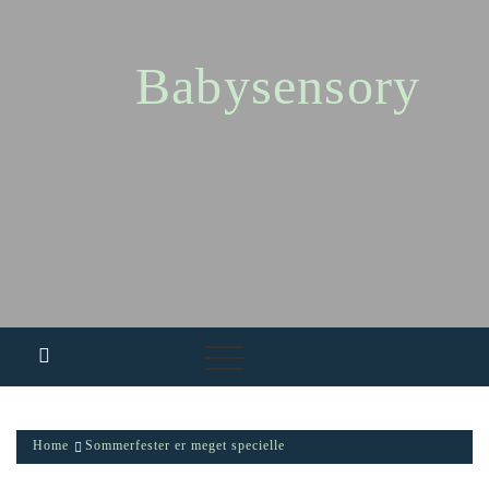
Skip
to
content
Babysensory
Home
Sommerfester er meget specielle