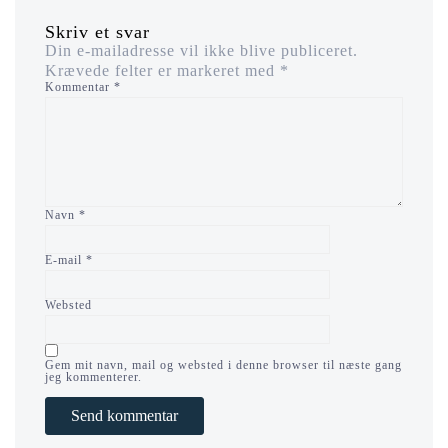
Skriv et svar
Din e-mailadresse vil ikke blive publiceret.
Krævede felter er markeret med
*
Kommentar
*
Navn
*
E-mail
*
Websted
Gem mit navn, mail og websted i denne browser til næste gang
jeg kommenterer.