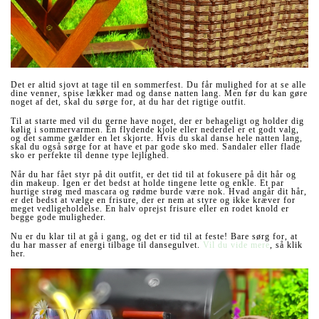
Det er altid sjovt at tage til en sommerfest. Du får mulighed for at se alle
dine venner, spise lækker mad og danse natten lang. Men før du kan gøre
noget af det, skal du sørge for, at du har det rigtige outfit.
Til at starte med vil du gerne have noget, der er behageligt og holder dig
kølig i sommervarmen. En flydende kjole eller nederdel er et godt valg,
og det samme gælder en let skjorte. Hvis du skal danse hele natten lang,
skal du også sørge for at have et par gode sko med. Sandaler eller flade
sko er perfekte til denne type lejlighed.
Når du har fået styr på dit outfit, er det tid til at fokusere på dit hår og
din makeup. Igen er det bedst at holde tingene lette og enkle. Et par
hurtige strøg med mascara og rødme burde være nok. Hvad angår dit hår,
er det bedst at vælge en frisure, der er nem at styre og ikke kræver for
meget vedligeholdelse. En halv oprejst frisure eller en rodet knold er
begge gode muligheder.
Nu er du klar til at gå i gang, og det er tid til at feste! Bare sørg for, at
du har masser af energi tilbage til dansegulvet.
Vil du vide mere
, så klik
her.