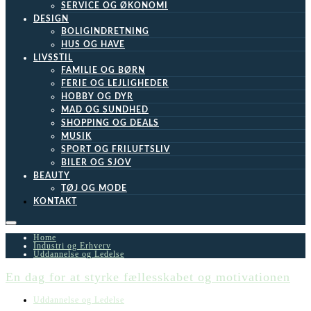
SERVICE OG ØKONOMI
DESIGN
BOLIGINDRETNING
HUS OG HAVE
LIVSSTIL
FAMILIE OG BØRN
FERIE OG LEJLIGHEDER
HOBBY OG DYR
MAD OG SUNDHED
SHOPPING OG DEALS
MUSIK
SPORT OG FRILUFTSLIV
BILER OG SJOV
BEAUTY
TØJ OG MODE
KONTAKT
Home
Industri og Erhverv
Uddannelse og Ledelse
En dag for at styrke fællesskabet og motivationen
Uddannelse og Ledelse