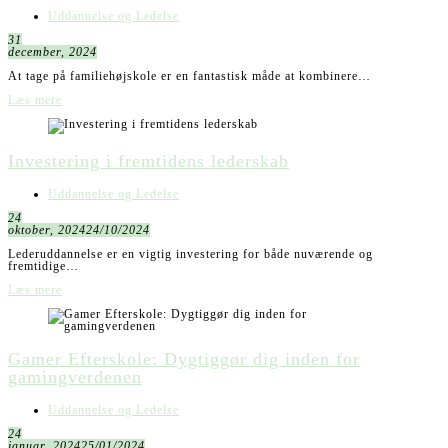
Uddannelse og Ledelse
31
december, 2024
At tage på familiehøjskole er en fantastisk måde at kombinere…
Læs mere
Investering i fremtidens lederskab
Uddannelse og Ledelse
24
oktober, 2024
24/10/2024
Lederuddannelse er en vigtig investering for både nuværende og
fremtidige…
Læs mere
Gamer Efterskole: Dygtiggør dig inden for
gamingverdenen
Uddannelse og Ledelse
24
januar, 2024
25/01/2024