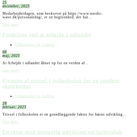
25
december, 2025
Medarbejderdagen, som beskrevet på https://www.nordic-
wave.dk/personaledag/, er en begivenhed, der har…
Læs mere
Fordelene ved at arbejde i udlandet
Uddannelse og Ledelse
08
maj, 2025
At Arbejde i udlandet åbner op for en verden af…
Læs mere
Fremme af trivsel i folkeskolen for en sundere
skolekultur
Uddannelse og Ledelse
28
februar, 2025
Trivsel i folkeskolen er en grundlæggende faktor for børns udvikling…
Læs mere
En rejse mod personlig udvikling og fællesskab