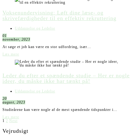
Voksenundervisning: Løft dine læse- og
skrivefærdigheder til en effektiv rekruttering
Uddannelse og Ledelse
01
november, 2023
At søge et job kan være en stor udfordring, især…
Læs mere
Leder du efter et spændende studie – Her er nogle
ideer, du måske ikke har tænkt på!
Uddannelse og Ledelse
20
august, 2023
Studieårene kan være nogle af de mest spændende tidspunkter i…
Læs mere
Indlægsinddeling
1
2
Next
Vejrudsigt