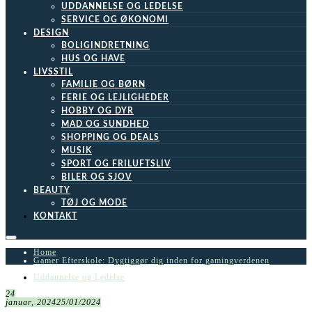
UDDANNELSE OG LEDELSE
SERVICE OG ØKONOMI
DESIGN
BOLIGINDRETNING
HUS OG HAVE
LIVSSTIL
FAMILIE OG BØRN
FERIE OG LEJLIGHEDER
HOBBY OG DYR
MAD OG SUNDHED
SHOPPING OG DEALS
MUSIK
SPORT OG FRILUFTSLIV
BILER OG SJOV
BEAUTY
TØJ OG MODE
KONTAKT
Home
Gamer Efterskole: Dygtiggør dig inden for gamingverdenen
Uddannelse og Ledelse
24
januar, 2024
25/01/2024