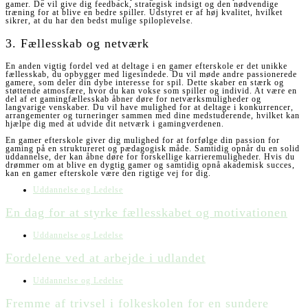
gamer. De vil give dig feedback, strategisk indsigt og den nødvendige
træning for at blive en bedre spiller. Udstyret er af høj kvalitet, hvilket
sikrer, at du har den bedst mulige spiloplevelse.
3. Fællesskab og netværk
En anden vigtig fordel ved at deltage i en gamer efterskole er det unikke
fællesskab, du opbygger med ligesindede. Du vil møde andre passionerede
gamere, som deler din dybe interesse for spil. Dette skaber en stærk og
støttende atmosfære, hvor du kan vokse som spiller og individ. At være en
del af et gamingfællesskab åbner døre for netværksmuligheder og
langvarige venskaber. Du vil have mulighed for at deltage i konkurrencer,
arrangementer og turneringer sammen med dine medstuderende, hvilket kan
hjælpe dig med at udvide dit netværk i gamingverdenen.
En gamer efterskole giver dig mulighed for at forfølge din passion for
gaming på en struktureret og pædagogisk måde. Samtidig opnår du en solid
uddannelse, der kan åbne døre for forskellige karrieremuligheder. Hvis du
drømmer om at blive en dygtig gamer og samtidig opnå akademisk succes,
kan en gamer efterskole være den rigtige vej for dig.
Uddannelse og Ledelse
En dag for at styrke fællesskabet og motivationen
Uddannelse og Ledelse
Fordelene ved at arbejde i udlandet
Uddannelse og Ledelse
Fremme af trivsel i folkeskolen for en sundere