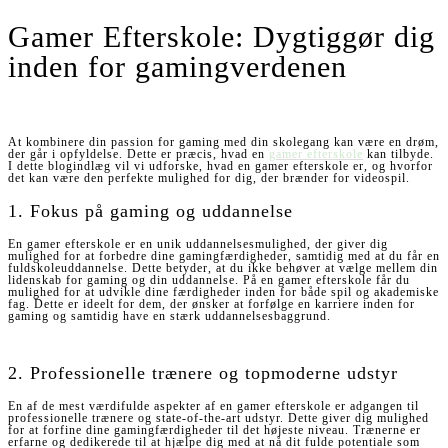
Gamer Efterskole: Dygtiggør dig
inden for gamingverdenen
At kombinere din passion for gaming med din skolegang kan være en drøm,
der går i opfyldelse. Dette er præcis, hvad en
gamer efterskole
kan tilbyde.
I dette blogindlæg vil vi udforske, hvad en gamer efterskole er, og hvorfor
det kan være den perfekte mulighed for dig, der brænder for videospil.
1. Fokus på gaming og uddannelse
En gamer efterskole er en unik uddannelsesmulighed, der giver dig
mulighed for at forbedre dine gamingfærdigheder, samtidig med at du får en
fuldskoleuddannelse. Dette betyder, at du ikke behøver at vælge mellem din
lidenskab for gaming og din uddannelse. På en gamer efterskole får du
mulighed for at udvikle dine færdigheder inden for både spil og akademiske
fag. Dette er ideelt for dem, der ønsker at forfølge en karriere inden for
gaming og samtidig have en stærk uddannelsesbaggrund.
2. Professionelle trænere og topmoderne udstyr
En af de mest værdifulde aspekter af en gamer efterskole er adgangen til
professionelle trænere og state-of-the-art udstyr. Dette giver dig mulighed
for at forfine dine gamingfærdigheder til det højeste niveau. Trænerne er
erfarne og dedikerede til at hjælpe dig med at nå dit fulde potentiale som