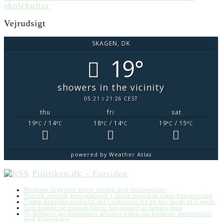
skolekultur
Vejrudsigt
SKAGEN, DK
19°
showers in the vicinity
05:21
21:26 CEST
thu
fri
sat
19
/ 14
18
/ 14
19
/ 15
°C
°C
°C
°C
°C
°C
powered by
Weather Atlas
Politiken.dk – Forsiden
Moderna begynder første forsøg med ebolavaccine
SpaceX overgår forventninger i første regnskab siden børsnotering
Trump krævede pludselig del i indtægter fra ny bro betalt af Canada
Som kvinde og troende bliver jeg optaget af hendes mod
To tidligere justitsministre afslører viden om konkrete terrortrusler
mod København