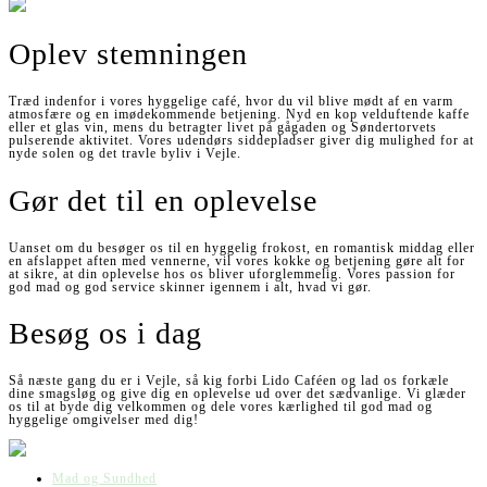
Oplev stemningen
Træd indenfor i vores hyggelige café, hvor du vil blive mødt af en varm
atmosfære og en imødekommende betjening. Nyd en kop velduftende kaffe
eller et glas vin, mens du betragter livet på gågaden og Søndertorvets
pulserende aktivitet. Vores udendørs siddepladser giver dig mulighed for at
nyde solen og det travle byliv i Vejle.
Gør det til en oplevelse
Uanset om du besøger os til en hyggelig frokost, en romantisk middag eller
en afslappet aften med vennerne, vil vores kokke og betjening gøre alt for
at sikre, at din oplevelse hos os bliver uforglemmelig. Vores passion for
god mad og god service skinner igennem i alt, hvad vi gør.
Besøg os i dag
Så næste gang du er i Vejle, så kig forbi Lido Caféen og lad os forkæle
dine smagsløg og give dig en oplevelse ud over det sædvanlige. Vi glæder
os til at byde dig velkommen og dele vores kærlighed til god mad og
hyggelige omgivelser med dig!
Mad og Sundhed