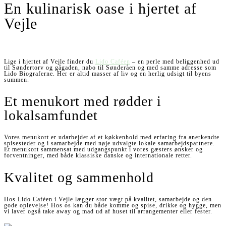
En kulinarisk oase i hjertet af
Vejle
Lige i hjertet af Vejle finder du
Lido Caféen
– en perle med beliggenhed ud
til Søndertorv og gågaden, nabo til Sønderåen og med samme adresse som
Lido Biograferne. Her er altid masser af liv og en herlig udsigt til byens
summen.
Et menukort med rødder i
lokalsamfundet
Vores menukort er udarbejdet af et køkkenhold med erfaring fra anerkendte
spisesteder og i samarbejde med nøje udvalgte lokale samarbejdspartnere.
Et menukort sammensat med udgangspunkt i vores gæsters ønsker og
forventninger, med både klassiske danske og internationale retter.
Kvalitet og sammenhold
Hos Lido Caféen i Vejle lægger stor vægt på kvalitet, samarbejde og den
gode oplevelse! Hos os kan du både komme og spise, drikke og hygge, men
vi laver også take away og mad ud af huset til arrangementer eller fester.