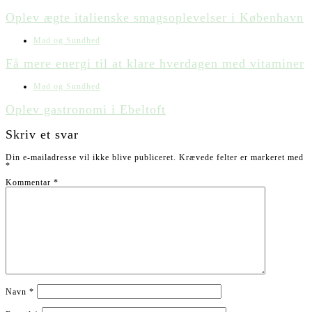
Oplev ægte italienske smagsoplevelser i København
Mad og Sundhed
Få mere energi til at klare hverdagen med vitaminer
Mad og Sundhed
Oplev gastronomi i Ebeltoft
Skriv et svar
Din e-mailadresse vil ikke blive publiceret.
Krævede felter er markeret med
*
Kommentar
*
Navn
*