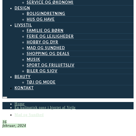
SERVICE OG ØKONOMI
DESIGN
BOLIGINDRETNING
HUS OG HAVE
LIVSSTIL
FAMILIE OG BØRN
FERIE OG LEJLIGHEDER
HOBBY OG DYR
MAD OG SUNDHED
SHOPPING OG DEALS
MUSIK
SPORT OG FRILUFTSLIV
BILER OG SJOV
BEAUTY
TØJ OG MODE
KONTAKT
Home
En kulinarisk oase i hjertet af Vejle
Mad og Sundhed
16
februar, 2024