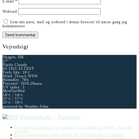
E-mail
*
Websted
Gem mit navn, mail og websted i denne browser til næste gang jeg
kommenterer.
Vejrudsigt
Skagen, DK
17°
Partly Cloudy
05:14
21:33 CEST
Feels like: 16
°C
Wind: 31
WSW
km/h
Humidity: 70
%
Pressure: 1016.26
mbar
UV index: 3
Mon
Tue
Wed
18
/ 14
°C
°C
21
/ 17
°C
°C
21
/ 16
°C
°C
powered by
Weather Atlas
Politiken.dk – Forsiden
Fra næste år kan du flyve nonstop fra London til Sydney. Det tager
22 timer
Flere sydeuropæere tager nordpå for at slippe væk fra varmen
Falsk eller ægte? Nu skal det være lettere at afkode, om billeder og