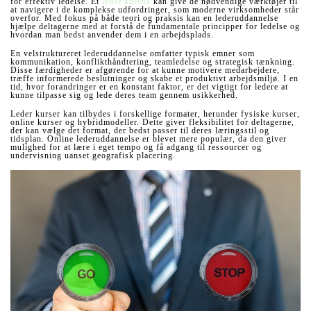
for effektiv ledelse. Et
leder kursus
kan give de nødvendige værktøjer til
at navigere i de komplekse udfordringer, som moderne virksomheder står
overfor. Med fokus på både teori og praksis kan en lederuddannelse
hjælpe deltagerne med at forstå de fundamentale principper for ledelse og
hvordan man bedst anvender dem i en arbejdsplads.
En velstruktureret lederuddannelse omfatter typisk emner som
kommunikation, konflikthåndtering, teamledelse og strategisk tænkning.
Disse færdigheder er afgørende for at kunne motivere medarbejdere,
træffe informerede beslutninger og skabe et produktivt arbejdsmiljø. I en
tid, hvor forandringer er en konstant faktor, er det vigtigt for ledere at
kunne tilpasse sig og lede deres team gennem usikkerhed.
Leder kurser kan tilbydes i forskellige formater, herunder fysiske kurser,
online kurser og hybridmodeller. Dette giver fleksibilitet for deltagerne,
der kan vælge det format, der bedst passer til deres læringsstil og
tidsplan. Online lederuddannelse er blevet mere populær, da den giver
mulighed for at lære i eget tempo og få adgang til ressourcer og
undervisning uanset geografisk placering.