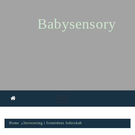
Skip
to
content
Babysensory
Home
Investering i fremtidens lederskab