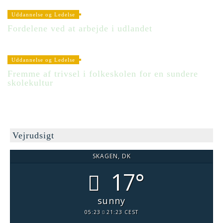
Uddannelse og Ledelse
Fordelene ved at arbejde i udlandet
Uddannelse og Ledelse
Fremme af trivsel i folkeskolen for en sundere
skolekultur
Vejrudsigt
SKAGEN, DK
17°
sunny
05:23
21:23 CEST