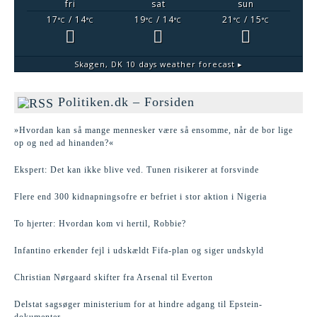
fri
sat
sun
17
/ 14
19
/ 14
21
/ 15
°C
°C
°C
°C
°C
°C
Skagen, DK
10 days weather forecast ▸
Politiken.dk – Forsiden
»Hvordan kan så mange mennesker være så ensomme, når de bor lige
op og ned ad hinanden?«
Ekspert: Det kan ikke blive ved. Tunen risikerer at forsvinde
Flere end 300 kidnapningsofre er befriet i stor aktion i Nigeria
To hjerter: Hvordan kom vi hertil, Robbie?
Infantino erkender fejl i udskældt Fifa-plan og siger undskyld
Christian Nørgaard skifter fra Arsenal til Everton
Delstat sagsøger ministerium for at hindre adgang til Epstein-