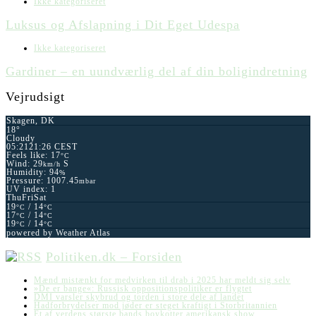
Ikke kategoriseret
Luksus og Afslapning i Dit Eget Udespa
Ikke kategoriseret
Gardiner – en uundværlig del af din boligindretning
Vejrudsigt
Skagen, DK
18°
Cloudy
05:21
21:26 CEST
Feels like: 17
°C
Wind: 29
S
km/h
Humidity: 94
%
Pressure: 1007.45
mbar
UV index: 1
Thu
Fri
Sat
19
/ 14
°C
°C
17
/ 14
°C
°C
19
/ 14
°C
°C
powered by
Weather Atlas
Politiken.dk – Forsiden
Mænd mistænkt for medvirken til drab i 2025 har meldt sig selv
»De er bange«: Russisk oppositions­politiker er flygtet
DMI varsler skybrud og torden i store dele af landet
Hadforbrydelser mod jøder er steget kraftigt i Storbritannien
Et af verdens største bands boykotter amerikansk show