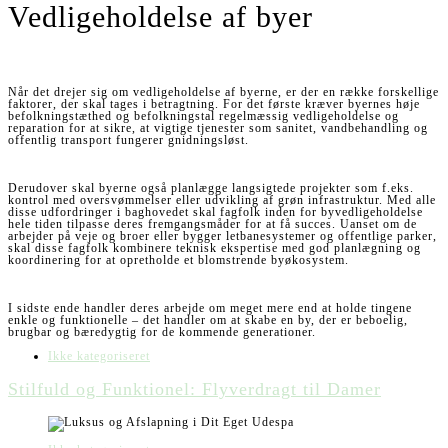
Vedligeholdelse af byer
Når det drejer sig om vedligeholdelse af byerne, er der en række forskellige
faktorer, der skal tages i betragtning. For det første kræver byernes høje
befolkningstæthed og befolkningstal regelmæssig vedligeholdelse og
reparation for at sikre, at vigtige tjenester som sanitet, vandbehandling og
offentlig transport fungerer gnidningsløst.
Derudover skal byerne også planlægge langsigtede projekter som f.eks.
kontrol med oversvømmelser eller udvikling af grøn infrastruktur. Med alle
disse udfordringer i baghovedet skal fagfolk inden for byvedligeholdelse
hele tiden tilpasse deres fremgangsmåder for at få succes. Uanset om de
arbejder på veje og broer eller bygger letbanesystemer og offentlige parker,
skal disse fagfolk kombinere teknisk ekspertise med god planlægning og
koordinering for at opretholde et blomstrende byøkosystem.
I sidste ende handler deres arbejde om meget mere end at holde tingene
enkle og funktionelle – det handler om at skabe en by, der er beboelig,
brugbar og bæredygtig for de kommende generationer.
Ikke kategoriseret
Stilfuld og Funktionel: Flyverdragt til Damer