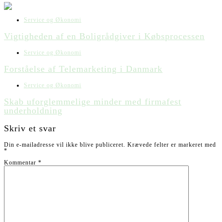
Service og Økonomi
Vigtigheden af en Boligrådgiver i Købsprocessen
Service og Økonomi
Forståelse af Telemarketing i Danmark
Service og Økonomi
Skab uforglemmelige minder med firmafest
underholdning
Skriv et svar
Din e-mailadresse vil ikke blive publiceret.
Krævede felter er markeret med
*
Kommentar
*