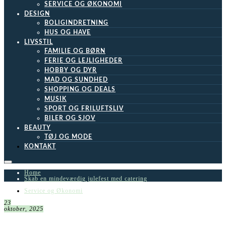
SERVICE OG ØKONOMI
DESIGN
BOLIGINDRETNING
HUS OG HAVE
LIVSSTIL
FAMILIE OG BØRN
FERIE OG LEJLIGHEDER
HOBBY OG DYR
MAD OG SUNDHED
SHOPPING OG DEALS
MUSIK
SPORT OG FRILUFTSLIV
BILER OG SJOV
BEAUTY
TØJ OG MODE
KONTAKT
Home
Skab en mindeværdig julefest med catering
Service og Økonomi
23
oktober, 2025