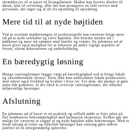
skræddersys til at passe til arrangementet. Maden kan leveres direkte til
døren, klar til servering, eller der kan arrangeres en fuld service med
personale, der tager sig af alt fra opstilling til oprydning.
Mere tid til at nyde højtiden
Ved at overlade madlavningen til professionelle kan værterne bruge mere
tid på at nyde selskabet og selve højtiden. Det betyder mindre tid i
køkkenet og mere tid sammen med familie og venner. En julemenu ud af
huset giver også mulighed for at fokusere på andre vigtige aspekter af
festen, såsom dekorationer og underholdning.
En bæredygtig løsning
Mange cateringfirmaer lægger vægt på bæredygtighed ved at bruge lokale
og sæsonbetonede råvarer. Dette ikke kun understøtter lokale producenter,
men sikrer også friskhed og kvalitet i hver ret. For dem, der ønsker at gøre
julen lidt grønnere, er det værd at overveje cateringfirmaer, der tilbyder
miljøvenlige løsninger.
Afslutning
En julemenu ud af huset er en praktisk og stilfuld måde at fejre julen på.
Det kombinerer bekvemmelighed med kulinarisk ekspertise, hvilket gør det
muligt for værterne at slappe af og nyde højtiden uden bekymringer. Med et
bredt udvalg af retter og fleksible løsninger kan catering gøre enhver
julefest til en uforglemmelig oplevelse.