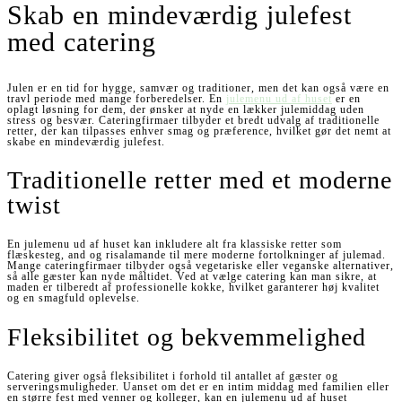
Skab en mindeværdig julefest
med catering
Julen er en tid for hygge, samvær og traditioner, men det kan også være en
travl periode med mange forberedelser. En
julemenu ud af huset
er en
oplagt løsning for dem, der ønsker at nyde en lækker julemiddag uden
stress og besvær. Cateringfirmaer tilbyder et bredt udvalg af traditionelle
retter, der kan tilpasses enhver smag og præference, hvilket gør det nemt at
skabe en mindeværdig julefest.
Traditionelle retter med et moderne
twist
En julemenu ud af huset kan inkludere alt fra klassiske retter som
flæskesteg, and og risalamande til mere moderne fortolkninger af julemad.
Mange cateringfirmaer tilbyder også vegetariske eller veganske alternativer,
så alle gæster kan nyde måltidet. Ved at vælge catering kan man sikre, at
maden er tilberedt af professionelle kokke, hvilket garanterer høj kvalitet
og en smagfuld oplevelse.
Fleksibilitet og bekvemmelighed
Catering giver også fleksibilitet i forhold til antallet af gæster og
serveringsmuligheder. Uanset om det er en intim middag med familien eller
en større fest med venner og kolleger, kan en julemenu ud af huset