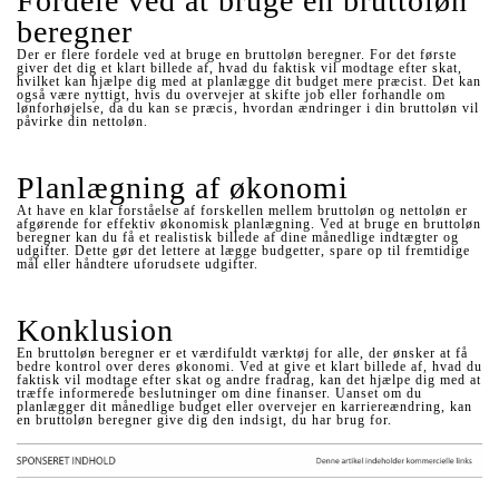
Fordele ved at bruge en bruttoløn
beregner
Der er flere fordele ved at bruge en bruttoløn beregner. For det første
giver det dig et klart billede af, hvad du faktisk vil modtage efter skat,
hvilket kan hjælpe dig med at planlægge dit budget mere præcist. Det kan
også være nyttigt, hvis du overvejer at skifte job eller forhandle om
lønforhøjelse, da du kan se præcis, hvordan ændringer i din bruttoløn vil
påvirke din nettoløn.
Planlægning af økonomi
At have en klar forståelse af forskellen mellem bruttoløn og nettoløn er
afgørende for effektiv økonomisk planlægning. Ved at bruge en bruttoløn
beregner kan du få et realistisk billede af dine månedlige indtægter og
udgifter. Dette gør det lettere at lægge budgetter, spare op til fremtidige
mål eller håndtere uforudsete udgifter.
Konklusion
En bruttoløn beregner er et værdifuldt værktøj for alle, der ønsker at få
bedre kontrol over deres økonomi. Ved at give et klart billede af, hvad du
faktisk vil modtage efter skat og andre fradrag, kan det hjælpe dig med at
træffe informerede beslutninger om dine finanser. Uanset om du
planlægger dit månedlige budget eller overvejer en karriereændring, kan
en bruttoløn beregner give dig den indsigt, du har brug for.