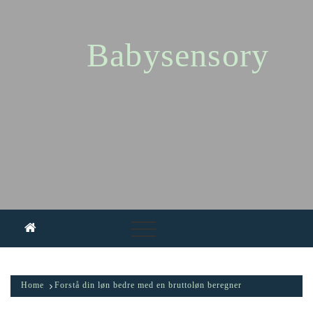
Skip
to
content
Babysensory
Home
Forstå din løn bedre med en bruttoløn beregner