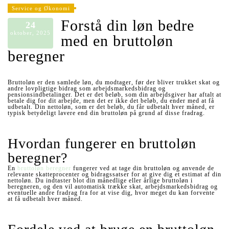
Service og Økonomi
Forstå din løn bedre
24
oktober, 2025
med en bruttoløn
beregner
Bruttoløn er den samlede løn, du modtager, før der bliver trukket skat og
andre lovpligtige bidrag som arbejdsmarkedsbidrag og
pensionsindbetalinger. Det er det beløb, som din arbejdsgiver har aftalt at
betale dig for dit arbejde, men det er ikke det beløb, du ender med at få
udbetalt. Din nettoløn, som er det beløb, du får udbetalt hver måned, er
typisk betydeligt lavere end din bruttoløn på grund af disse fradrag.
Hvordan fungerer en bruttoløn
beregner?
En
bruttoløn beregner
fungerer ved at tage din bruttoløn og anvende de
relevante skatteprocenter og bidragssatser for at give dig et estimat af din
nettoløn. Du indtaster blot din månedlige eller årlige bruttoløn i
beregneren, og den vil automatisk trække skat, arbejdsmarkedsbidrag og
eventuelle andre fradrag fra for at vise dig, hvor meget du kan forvente
at få udbetalt hver måned.