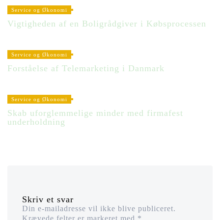
Service og Økonomi
Vigtigheden af en Boligrådgiver i Købsprocessen
Service og Økonomi
Forståelse af Telemarketing i Danmark
Service og Økonomi
Skab uforglemmelige minder med firmafest
underholdning
Skriv et svar
Din e-mailadresse vil ikke blive publiceret.
Krævede felter er markeret med
*