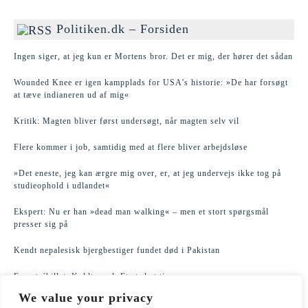
Politiken.dk – Forsiden
Ingen siger, at jeg kun er Mortens bror. Det er mig, der hører det sådan
Wounded Knee er igen kampplads for USA’s historie: »De har forsøgt
at tæve indianeren ud af mig«
Kritik: Magten bliver først undersøgt, når magten selv vil
Flere kommer i job, samtidig med at flere bliver arbejdsløse
»Det eneste, jeg kan ærgre mig over, er, at jeg undervejs ikke tog på
studieophold i udlandet«
Ekspert: Nu er han »dead man walking« – men et stort spørgsmål
presser sig på
Kendt nepalesisk bjergbestiger fundet død i Pakistan
En entrébillet. Koldt vand. Et sted at tisse
We value your privacy
Har du skaffet solformørkelsesbriller? Det kan blive årets astronomiske