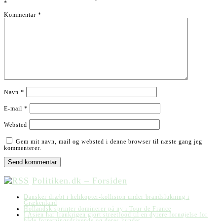
*
Kommentar
*
Navn
*
E-mail
*
Websted
Gem mit navn, mail og websted i denne browser til næste gang jeg
kommenterer.
Politiken.dk – Forsiden
Dansker dræbt i helikopter-kollision under brandslukning i
Grækenland
Hollandsk sprinter dominerer på ny i Tour de France
I Asien har Irankrigen gjort streetfood til en dyrere fornøjelse for
både forretningsdrivende og deres kunder