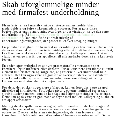
Skab uforglemmelige minder
med firmafest underholdning
Firmafester er en fantastisk måde at styrke sammenholdet blandt
medarbejdere og fejre virksomhedens succeser. For at gøre disse
begivenheder endnu mere mindeværdige, er det vigtigt at vælge den rette
underholdning. På
https://www.superlej.dk/produkter/firmafest-
underholdning/
kan man finde et bredt udvalg af
underholdningsmuligheder, der passer til enhver smag og budget.
En populær mulighed for firmafest underholdning er live musik. Uanset om
det er en akustisk duo til en intim middag eller et fuldt band til en stor fest,
kan live musik skabe en festlig atmosfære og få alle op at danse. Det er
vigtigt at vælge musik, der appellerer til alle medarbejdere, så alle kan nyde
festen.
En anden sjov mulighed er at hyre professionelle entertainere som
komikere, tryllekunstnere eller dansere. Disse kunstnere kan tilføje et unikt
element til firmafesten og sørge for, at gæsterne bliver underholdt hele
aftenen. Det kan også være en god idé at overveje interaktive aktiviteter
som karaoke eller quizzer, hvor medarbejderne kan deltage aktivt og
konkurrere mod hinanden på en sjov måde.
For dem, der ønsker noget mere afslappet, kan en fotoboks være en god
tilføjelse til firmafesten. Fotobokse giver gæsterne mulighed for at tage
sjove billeder sammen, som de kan tage med hjem som minder fra aftenen.
Dette kan også være en god måde at bryde isen mellem kolleger og skabe en
afslappet atmosfære.
Mad og drikke spiller også en vigtig rolle i firmafest underholdningen. At
tilbyde lækker mad og drikkevarer kan gøre en stor forskel for gæsternes
oplevelse. Overvej at hyre en cateringservice, der kan levere alt fra
fingerfood til fulde middage, afhængigt af festens størrelse og stil. Det er