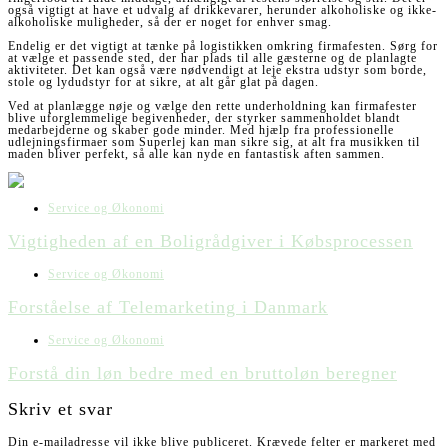
også vigtigt at have et udvalg af drikkevarer, herunder alkoholiske og ikke-
alkoholiske muligheder, så der er noget for enhver smag.
Endelig er det vigtigt at tænke på logistikken omkring firmafesten. Sørg for
at vælge et passende sted, der har plads til alle gæsterne og de planlagte
aktiviteter. Det kan også være nødvendigt at leje ekstra udstyr som borde,
stole og lydudstyr for at sikre, at alt går glat på dagen.
Ved at planlægge nøje og vælge den rette underholdning kan firmafester
blive uforglemmelige begivenheder, der styrker sammenholdet blandt
medarbejderne og skaber gode minder. Med hjælp fra professionelle
udlejningsfirmaer som Superlej kan man sikre sig, at alt fra musikken til
maden bliver perfekt, så alle kan nyde en fantastisk aften sammen.
Service og Økonomi
Vigtigheden af en Boligrådgiver i Købsprocessen
Service og Økonomi
Forståelse af Telemarketing i Danmark
Service og Økonomi
Forstå din løn bedre med en bruttoløn beregner
Skriv et svar
Din e-mailadresse vil ikke blive publiceret.
Krævede felter er markeret med