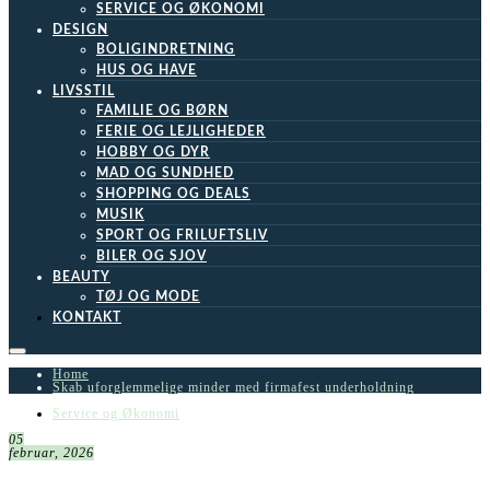
SERVICE OG ØKONOMI
DESIGN
BOLIGINDRETNING
HUS OG HAVE
LIVSSTIL
FAMILIE OG BØRN
FERIE OG LEJLIGHEDER
HOBBY OG DYR
MAD OG SUNDHED
SHOPPING OG DEALS
MUSIK
SPORT OG FRILUFTSLIV
BILER OG SJOV
BEAUTY
TØJ OG MODE
KONTAKT
Home
Skab uforglemmelige minder med firmafest underholdning
Service og Økonomi
05
februar, 2026