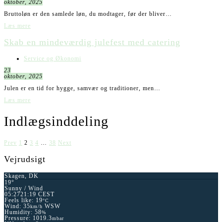
oktober, 2025
Bruttoløn er den samlede løn, du modtager, før der bliver…
Læs mere
Skab en mindeværdig julefest med catering
Service og Økonomi
23
oktober, 2025
Julen er en tid for hygge, samvær og traditioner, men…
Læs mere
Indlægsinddeling
Prev
1
2
3
4
…
38
Next
Vejrudsigt
Skagen, DK
19°
Sunny / Wind
05:27
21:19 CEST
Feels like: 19
°C
Wind: 35
WSW
km/h
Humidity: 58
%
Pressure: 1019.3
mbar