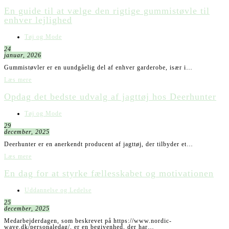
En guide til at vælge den rigtige gummistøvle til
enhver lejlighed
Tøj og Mode
24
januar, 2026
Gummistøvler er en uundgåelig del af enhver garderobe, især i…
Læs mere
Opdag det bedste udvalg af jagttøj hos Deerhunter
Tøj og Mode
29
december, 2025
Deerhunter er en anerkendt producent af jagttøj, der tilbyder et…
Læs mere
En dag for at styrke fællesskabet og motivationen
Uddannelse og Ledelse
25
december, 2025
Medarbejderdagen, som beskrevet på https://www.nordic-
wave.dk/personaledag/, er en begivenhed, der har…