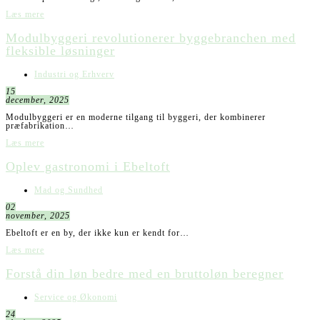
Læs mere
Modulbyggeri revolutionerer byggebranchen med
fleksible løsninger
Industri og Erhverv
15
december, 2025
Modulbyggeri er en moderne tilgang til byggeri, der kombinerer
præfabrikation…
Læs mere
Oplev gastronomi i Ebeltoft
Mad og Sundhed
02
november, 2025
Ebeltoft er en by, der ikke kun er kendt for…
Læs mere
Forstå din løn bedre med en bruttoløn beregner
Service og Økonomi
24