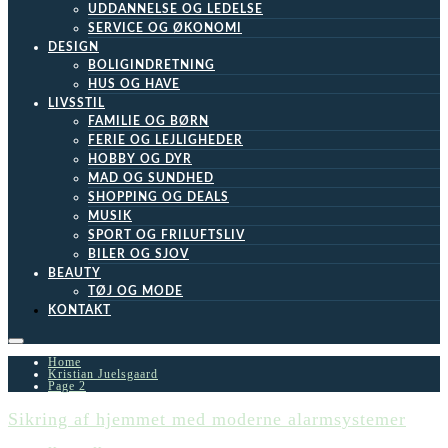
UDDANNELSE OG LEDELSE
SERVICE OG ØKONOMI
DESIGN
BOLIGINDRETNING
HUS OG HAVE
LIVSSTIL
FAMILIE OG BØRN
FERIE OG LEJLIGHEDER
HOBBY OG DYR
MAD OG SUNDHED
SHOPPING OG DEALS
MUSIK
SPORT OG FRILUFTSLIV
BILER OG SJOV
BEAUTY
TØJ OG MODE
KONTAKT
Home
Kristian Juelsgaard
Page 2
Sikring af hjemmet med moderne alarmsystemer