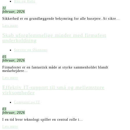
Hus og Have
11
februar, 2026
Sikkerhed er en grundlæggende bekymring for alle husejere. At sikre…
Læs mere
Skab uforglemmelige minder med firmafest
underholdning
Service og Økonomi
05
februar, 2026
Firmafester er en fantastisk måde at styrke sammenholdet blandt
medarbejdere…
Læs mere
Effektiv IT-support til små og mellemstore
virksomheder
Computer og IT
03
februar, 2026
I en tid hvor teknologi spiller en central rolle i…
Læs mere