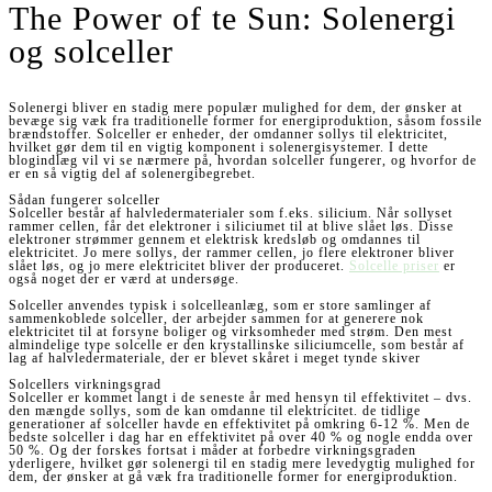
The Power of te Sun: Solenergi
og solceller
Solenergi bliver en stadig mere populær mulighed for dem, der ønsker at
bevæge sig væk fra traditionelle former for energiproduktion, såsom fossile
brændstoffer. Solceller er enheder, der omdanner sollys til elektricitet,
hvilket gør dem til en vigtig komponent i solenergisystemer. I dette
blogindlæg vil vi se nærmere på, hvordan solceller fungerer, og hvorfor de
er en så vigtig del af solenergibegrebet.
Sådan fungerer solceller
Solceller består af halvledermaterialer som f.eks. silicium. Når sollyset
rammer cellen, får det elektroner i siliciumet til at blive slået løs. Disse
elektroner strømmer gennem et elektrisk kredsløb og omdannes til
elektricitet. Jo mere sollys, der rammer cellen, jo flere elektroner bliver
slået løs, og jo mere elektricitet bliver der produceret.
Solcelle priser
er
også noget der er værd at undersøge.
Solceller anvendes typisk i solcelleanlæg, som er store samlinger af
sammenkoblede solceller, der arbejder sammen for at generere nok
elektricitet til at forsyne boliger og virksomheder med strøm. Den mest
almindelige type solcelle er den krystallinske siliciumcelle, som består af
lag af halvledermateriale, der er blevet skåret i meget tynde skiver
Solcellers virkningsgrad
Solceller er kommet langt i de seneste år med hensyn til effektivitet – dvs.
den mængde sollys, som de kan omdanne til elektricitet. de tidlige
generationer af solceller havde en effektivitet på omkring 6-12 %. Men de
bedste solceller i dag har en effektivitet på over 40 % og nogle endda over
50 %. Og der forskes fortsat i måder at forbedre virkningsgraden
yderligere, hvilket gør solenergi til en stadig mere levedygtig mulighed for
dem, der ønsker at gå væk fra traditionelle former for energiproduktion.