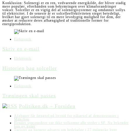
Konklusion: Solenergi er en ren, vedvarende energikilde, der bliver stadig
mere populær, efterhånden som bekymringen over klimaforandringer
vokser. Solceller er en vigtig del af solenergisystemer og omdanner sollys
til elektricitet. I de seneste år er solcelleeffektiviteten steget betydeligt,
hvilket har gjort solenergi til en mere levedygtig mulighed for dem, der
ønsker at reducere deres afhængighed af traditionelle former for
energiproduktion.
Elektronik
Skriv en e-mail
Elektronik
Historien bag solceller
Elektronik
Træningen skal passes
Politiken.dk – Forsiden
Afghaner får fængsel på livstid for påkørsel af demonstranter i
München
Hendes synspunkter var ikke velkomne alle steder i SF. Nu bekender
hun ny kulør
Turister og borgere advares om hedebølge i 27 italienske byer