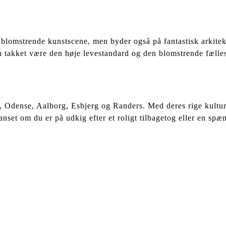
blomstrende kunstscene, men byder også på fantastisk arkitekt
en takket være den høje levestandard og den blomstrende fælle
Odense, Aalborg, Esbjerg og Randers. Med deres rige kultur
nset om du er på udkig efter et roligt tilbagetog eller en sp