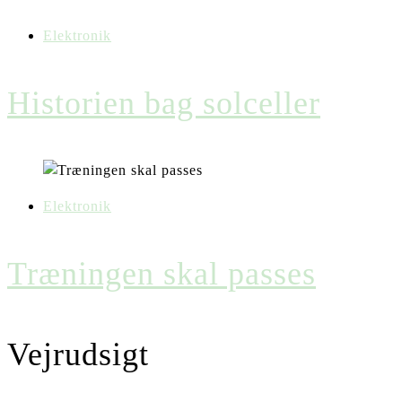
Elektronik
Historien bag solceller
Elektronik
Træningen skal passes
Vejrudsigt