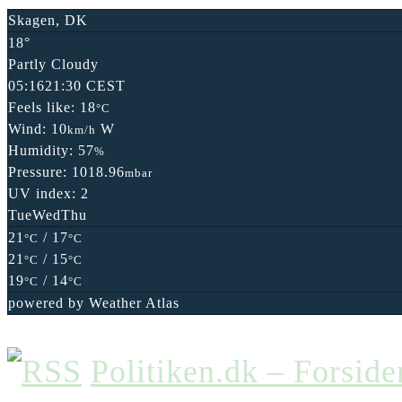
Skagen, DK
18°
Partly Cloudy
05:16
21:30 CEST
Feels like: 18
°C
Wind: 10
W
km/h
Humidity: 57
%
Pressure: 1018.96
mbar
UV index: 2
Tue
Wed
Thu
21
/ 17
°C
°C
21
/ 15
°C
°C
19
/ 14
°C
°C
powered by
Weather Atlas
Politiken.dk – Forside