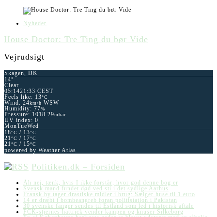
Nyheder
House Doctor: Tre Ting du bør Vide
Vejrudsigt
Skagen, DK
14°
Clear
05:14
21:33 CEST
Feels like: 13
°C
Wind: 24
WSW
km/h
Humidity: 77
%
Pressure: 1018.29
mbar
UV index: 0
Mon
Tue
Wed
18
/ 13
°C
°C
21
/ 17
°C
°C
21
/ 15
°C
°C
powered by
Weather Atlas
Politiken.dk – Forsiden
Åh nej, tænk, hvis I ikke forstår, hvor god denne bog er
Svensk mand fundet død ved sti i det sydlige Aarhus
Fransk by tager drastiske midler i brug: Sælger huse til 1 euro
14 er dræbt i bombeangreb foran politistation i Pakistan
30 svenske fanger sendes til Estland som led i historisk aftale
FCK-stjernes hattrick vender kampen og knuser Silkeborg