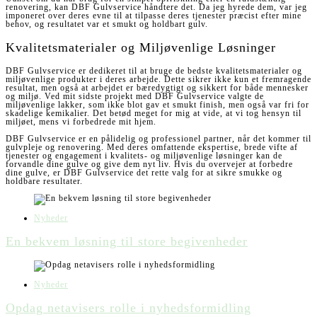
renovering, kan DBF Gulvservice håndtere det. Da jeg hyrede dem, var jeg
imponeret over deres evne til at tilpasse deres tjenester præcist efter mine
behov, og resultatet var et smukt og holdbart gulv.
Kvalitetsmaterialer og Miljøvenlige Løsninger
DBF Gulvservice er dedikeret til at bruge de bedste kvalitetsmaterialer og
miljøvenlige produkter i deres arbejde. Dette sikrer ikke kun et fremragende
resultat, men også at arbejdet er bæredygtigt og sikkert for både mennesker
og miljø. Ved mit sidste projekt med DBF Gulvservice valgte de
miljøvenlige lakker, som ikke blot gav et smukt finish, men også var fri for
skadelige kemikalier. Det betød meget for mig at vide, at vi tog hensyn til
miljøet, mens vi forbedrede mit hjem.
DBF Gulvservice er en pålidelig og professionel partner, når det kommer til
gulvpleje og renovering. Med deres omfattende ekspertise, brede vifte af
tjenester og engagement i kvalitets- og miljøvenlige løsninger kan de
forvandle dine gulve og give dem nyt liv. Hvis du overvejer at forbedre
dine gulve, er DBF Gulvservice det rette valg for at sikre smukke og
holdbare resultater.
Nyheder
En bekvem løsning til store begivenheder
Nyheder
Opdag netavisers rolle i nyhedsformidling