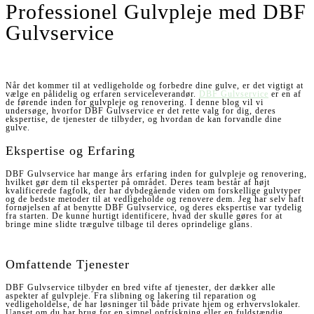
Professionel Gulvpleje med DBF
Gulvservice
Når det kommer til at vedligeholde og forbedre dine gulve, er det vigtigt at
vælge en pålidelig og erfaren serviceleverandør.
DBF Gulvservice
er en af
de førende inden for gulvpleje og renovering. I denne blog vil vi
undersøge, hvorfor DBF Gulvservice er det rette valg for dig, deres
ekspertise, de tjenester de tilbyder, og hvordan de kan forvandle dine
gulve.
Ekspertise og Erfaring
DBF Gulvservice har mange års erfaring inden for gulvpleje og renovering,
hvilket gør dem til eksperter på området. Deres team består af højt
kvalificerede fagfolk, der har dybdegående viden om forskellige gulvtyper
og de bedste metoder til at vedligeholde og renovere dem. Jeg har selv haft
fornøjelsen af at benytte DBF Gulvservice, og deres ekspertise var tydelig
fra starten. De kunne hurtigt identificere, hvad der skulle gøres for at
bringe mine slidte trægulve tilbage til deres oprindelige glans.
Omfattende Tjenester
DBF Gulvservice tilbyder en bred vifte af tjenester, der dækker alle
aspekter af gulvpleje. Fra slibning og lakering til reparation og
vedligeholdelse, de har løsninger til både private hjem og erhvervslokaler.
Uanset om du har brug for en simpel opfriskning eller en fuldstændig