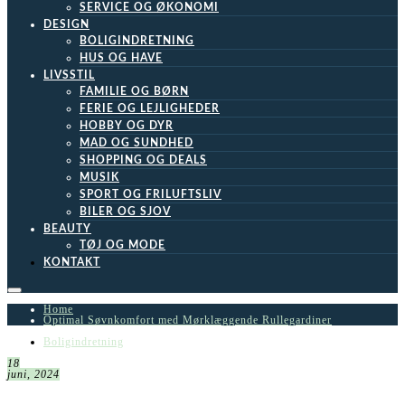
SERVICE OG ØKONOMI
DESIGN
BOLIGINDRETNING
HUS OG HAVE
LIVSSTIL
FAMILIE OG BØRN
FERIE OG LEJLIGHEDER
HOBBY OG DYR
MAD OG SUNDHED
SHOPPING OG DEALS
MUSIK
SPORT OG FRILUFTSLIV
BILER OG SJOV
BEAUTY
TØJ OG MODE
KONTAKT
Home
Optimal Søvnkomfort med Mørklæggende Rullegardiner
Boligindretning
18
juni, 2024