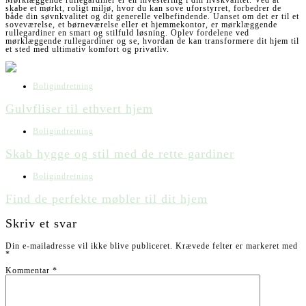
Mørklæggende rullegardiner er en investering i din livskvalitet. Ved at
skabe et mørkt, roligt miljø, hvor du kan sove uforstyrret, forbedrer de
både din søvnkvalitet og dit generelle velbefindende. Uanset om det er til et
soveværelse, et børneværelse eller et hjemmekontor, er mørklæggende
rullegardiner en smart og stilfuld løsning. Oplev fordelene ved
mørklæggende rullegardiner og se, hvordan de kan transformere dit hjem til
et sted med ultimativ komfort og privatliv.
Boligindretning
Gulvfliser til ethvert hjem
Boligindretning
Skab hygge og stil med de rette gardiner
Boligindretning
Find de perfekte møbler til dit hjem
Skriv et svar
Din e-mailadresse vil ikke blive publiceret.
Krævede felter er markeret med
*
Kommentar
*