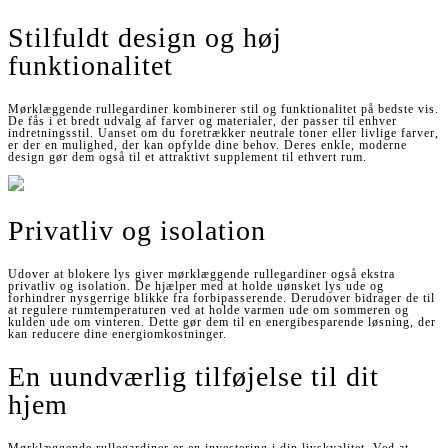
Stilfuldt design og høj
funktionalitet
Mørklæggende rullegardiner kombinerer stil og funktionalitet på bedste vis.
De fås i et bredt udvalg af farver og materialer, der passer til enhver
indretningsstil. Uanset om du foretrækker neutrale toner eller livlige farver,
er der en mulighed, der kan opfylde dine behov. Deres enkle, moderne
design gør dem også til et attraktivt supplement til ethvert rum.
Privatliv og isolation
Udover at blokere lys giver mørklæggende rullegardiner også ekstra
privatliv og isolation. De hjælper med at holde uønsket lys ude og
forhindrer nysgerrige blikke fra forbipasserende. Derudover bidrager de til
at regulere rumtemperaturen ved at holde varmen ude om sommeren og
kulden ude om vinteren. Dette gør dem til en energibesparende løsning, der
kan reducere dine energiomkostninger.
En uundværlig tilføjelse til dit
hjem