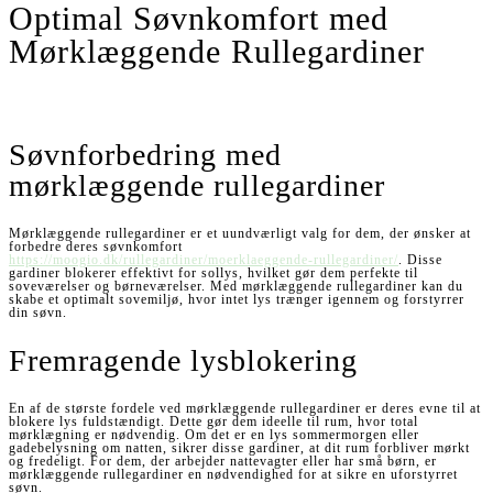
Optimal Søvnkomfort med
Mørklæggende Rullegardiner
Søvnforbedring med
mørklæggende rullegardiner
Mørklæggende rullegardiner er et uundværligt valg for dem, der ønsker at
forbedre deres søvnkomfort
https://moogio.dk/rullegardiner/moerklaeggende-rullegardiner/
. Disse
gardiner blokerer effektivt for sollys, hvilket gør dem perfekte til
soveværelser og børneværelser. Med mørklæggende rullegardiner kan du
skabe et optimalt sovemiljø, hvor intet lys trænger igennem og forstyrrer
din søvn.
Fremragende lysblokering
En af de største fordele ved mørklæggende rullegardiner er deres evne til at
blokere lys fuldstændigt. Dette gør dem ideelle til rum, hvor total
mørklægning er nødvendig. Om det er en lys sommermorgen eller
gadebelysning om natten, sikrer disse gardiner, at dit rum forbliver mørkt
og fredeligt. For dem, der arbejder nattevagter eller har små børn, er
mørklæggende rullegardiner en nødvendighed for at sikre en uforstyrret
søvn.