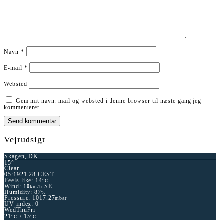
Navn
*
E-mail
*
Websted
Gem mit navn, mail og websted i denne browser til næste gang jeg
kommenterer.
Vejrudsigt
Skagen, DK
15°
Clear
05:19
21:28 CEST
Feels like: 14
°C
Wind: 10
SE
km/h
Humidity: 87
%
Pressure: 1017.27
mbar
UV index: 0
Wed
Thu
Fri
21
/ 15
°C
°C