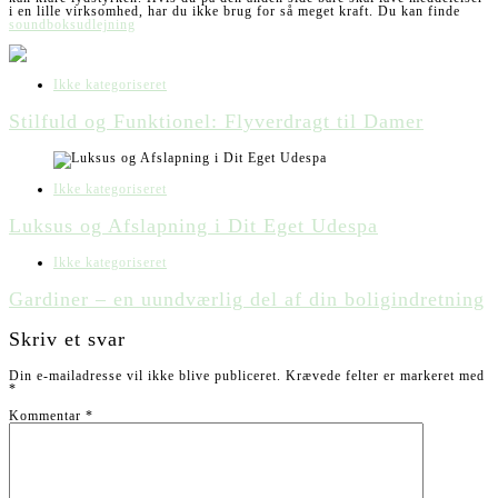
i en lille virksomhed, har du ikke brug for så meget kraft. Du kan finde
soundboksudlejning
Ikke kategoriseret
Stilfuld og Funktionel: Flyverdragt til Damer
Ikke kategoriseret
Luksus og Afslapning i Dit Eget Udespa
Ikke kategoriseret
Gardiner – en uundværlig del af din boligindretning
Skriv et svar
Din e-mailadresse vil ikke blive publiceret.
Krævede felter er markeret med
*
Kommentar
*