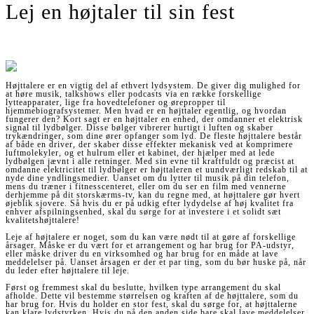
Lej en højtaler til sin fest
Højttalere er en vigtig del af ethvert lydsystem. De giver dig mulighed for
at høre musik, talkshows eller podcasts via en række forskellige
lytteapparater, lige fra hovedtelefoner og ørepropper til
hjemmebiografsystemer. Men hvad er en højttaler egentlig, og hvordan
fungerer den? Kort sagt er en højttaler en enhed, der omdanner et elektrisk
signal til lydbølger. Disse bølger vibrerer hurtigt i luften og skaber
trykændringer, som dine ører opfanger som lyd. De fleste højttalere består
af både en driver, der skaber disse effekter mekanisk ved at komprimere
luftmolekyler, og et hulrum eller et kabinet, der hjælper med at lede
lydbølgen jævnt i alle retninger. Med sin evne til kraftfuldt og præcist at
omdanne elektricitet til lydbølger er højttaleren et uundværligt redskab til at
nyde dine yndlingsmedier. Uanset om du lytter til musik på din telefon,
mens du træner i fitnesscenteret, eller om du ser en film med vennerne
derhjemme på dit storskærms-tv, kan du regne med, at højttalere gør hvert
øjeblik sjovere. Så hvis du er på udkig efter lydydelse af høj kvalitet fra
enhver afspilningsenhed, skal du sørge for at investere i et solidt sæt
kvalitetshøjttalere!
Leje af højtalere er noget, som du kan være nødt til at gøre af forskellige
årsager. Måske er du vært for et arrangement og har brug for PA-udstyr,
eller måske driver du en virksomhed og har brug for en måde at lave
meddelelser på. Uanset årsagen er der et par ting, som du bør huske på, når
du leder efter højttalere til leje.
Først og fremmest skal du beslutte, hvilken type arrangement du skal
afholde. Dette vil bestemme størrelsen og kraften af de højttalere, som du
har brug for. Hvis du holder en stor fest, skal du sørge for, at højttalerne
kan klare lydstyrken. Hvis du på den anden side bare skal lave meddelelser