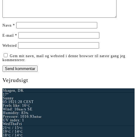
Navn
*
E-mail
*
Websted
Gem mit navn, mail og websted i denne browser til næste gang jeg
kommenterer.
Vejrudsigt
Skagen, DK
17°
Sunny
05:19
21:28 CEST
Feels like: 16
°C
Wind: 16
SE
km/h
Humidity: 83
%
Pressure: 1016.93
mbar
UV index: 1
Wed
Thu
Fri
21
/ 15
°C
°C
19
/ 14
°C
°C
18
/ 14
°C
°C