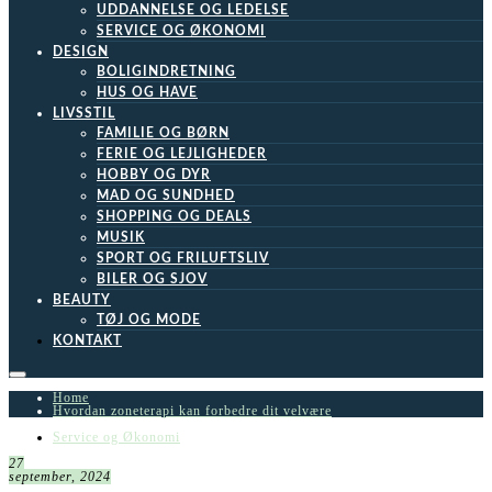
UDDANNELSE OG LEDELSE
SERVICE OG ØKONOMI
DESIGN
BOLIGINDRETNING
HUS OG HAVE
LIVSSTIL
FAMILIE OG BØRN
FERIE OG LEJLIGHEDER
HOBBY OG DYR
MAD OG SUNDHED
SHOPPING OG DEALS
MUSIK
SPORT OG FRILUFTSLIV
BILER OG SJOV
BEAUTY
TØJ OG MODE
KONTAKT
Home
Hvordan zoneterapi kan forbedre dit velvære
Service og Økonomi
27
september, 2024