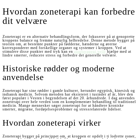
Hvordan zoneterapi kan forbedre
dit velvære
Zoneterapi er en alternativ behandlingsform, der fokuserer på at genoprette
kroppens balance og fremme naturlig helbredelse. Denne metode bygger på
teorien om, at bestemte punkter på fødderne, hænderne og ørerne
korresponderer med forskellige organer og systemer i kroppen. Ved at
stimulere disse punkter med tryk kan en
zoneterapeut vejle
hjælpe med at
lindre smerter, reducere stress og forbedre det generelle velvære.
Historiske rødder og moderne
anvendelse
Zoneterapi har sine rødder i gamle kulturer, herunder egyptisk, kinesisk og
indiansk medicin. Selvom metoden har eksisteret i tusinder af år, blev den
først populær i Vesten i begyndelsen af det 20. århundrede. I dag anvendes
zoneterapi over hele verden som en komplementær behandling til traditionel
medicin. Mange mennesker søger zoneterapi for at håndtere kroniske
smerter, migræne, fordøjelsesproblemer og stressrelaterede lidelser.
Hvordan zoneterapi virker
Zoneterapi bygger på princippet om, at kroppen er opdelt i ti lodrette zoner,