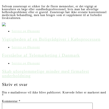
Selvom zoneterapi er sikker for de fleste mennesker, er det vigtigt at
konsultere en læge eller sundhedsprofessionel, hvis man har alvorlige
helbredsproblemer eller er gravid. Zoneterapi bør ikke erstatte konventionel
medicinsk behandling, men kan bruges som et supplement til at forbedre
livskvaliteten.
Service og Økonomi
Vigtigheden af en Boligrådgiver i Købsprocessen
Service og Økonomi
Forståelse af Telemarketing i Danmark
Service og Økonomi
Skab uforglemmelige minder med firmafest
underholdning
Skriv et svar
Din e-mailadresse vil ikke blive publiceret.
Krævede felter er markeret med
*
Kommentar
*