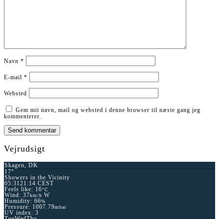
Navn
*
E-mail
*
Websted
Gem mit navn, mail og websted i denne browser til næste gang jeg
kommenterer.
Vejrudsigt
Skagen, DK
17°
Showers in the Vicinity
05:31
21:14 CEST
Feels like: 16
°C
Wind: 37
W
km/h
Humidity: 66
%
Pressure: 1007.79
mbar
UV index: 3
Tue
Wed
Thu