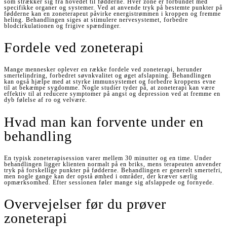
som strækker sig fra hovedet til fødderne. Hver zone er forbundet med
specifikke organer og systemer. Ved at anvende tryk på bestemte punkter på
fødderne kan en zoneterapeut påvirke energistrømmen i kroppen og fremme
heling. Behandlingen siges at stimulere nervesystemet, forbedre
blodcirkulationen og frigive spændinger.
Fordele ved zoneterapi
Mange mennesker oplever en række fordele ved zoneterapi, herunder
smertelindring, forbedret søvnkvalitet og øget afslapning. Behandlingen
kan også hjælpe med at styrke immunsystemet og forbedre kroppens evne
til at bekæmpe sygdomme. Nogle studier tyder på, at zoneterapi kan være
effektiv til at reducere symptomer på angst og depression ved at fremme en
dyb følelse af ro og velvære.
Hvad man kan forvente under en
behandling
En typisk zoneterapisession varer mellem 30 minutter og en time. Under
behandlingen ligger klienten normalt på en briks, mens terapeuten anvender
tryk på forskellige punkter på fødderne. Behandlingen er generelt smertefri,
men nogle gange kan der opstå ømhed i områder, der kræver særlig
opmærksomhed. Efter sessionen føler mange sig afslappede og fornyede.
Overvejelser før du prøver
zoneterapi