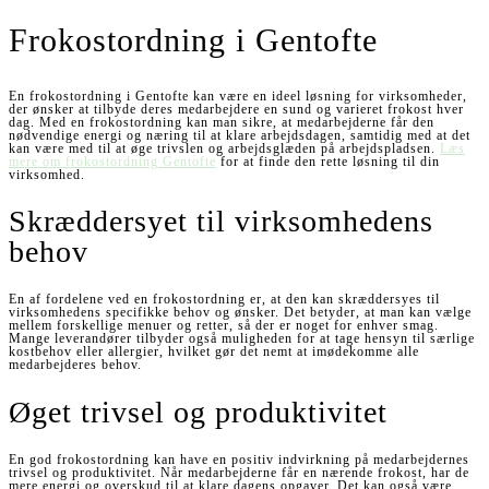
Frokostordning i Gentofte
En frokostordning i Gentofte kan være en ideel løsning for virksomheder,
der ønsker at tilbyde deres medarbejdere en sund og varieret frokost hver
dag. Med en frokostordning kan man sikre, at medarbejderne får den
nødvendige energi og næring til at klare arbejdsdagen, samtidig med at det
kan være med til at øge trivslen og arbejdsglæden på arbejdspladsen.
Læs
mere om frokostordning Gentofte
for at finde den rette løsning til din
virksomhed.
Skræddersyet til virksomhedens
behov
En af fordelene ved en frokostordning er, at den kan skræddersyes til
virksomhedens specifikke behov og ønsker. Det betyder, at man kan vælge
mellem forskellige menuer og retter, så der er noget for enhver smag.
Mange leverandører tilbyder også muligheden for at tage hensyn til særlige
kostbehov eller allergier, hvilket gør det nemt at imødekomme alle
medarbejderes behov.
Øget trivsel og produktivitet
En god frokostordning kan have en positiv indvirkning på medarbejdernes
trivsel og produktivitet. Når medarbejderne får en nærende frokost, har de
mere energi og overskud til at klare dagens opgaver. Det kan også være