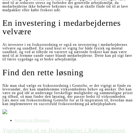
med til at reducere stress og forbedre det generelle arbejdsmiljø, da
medarbejderne ikke behøver bekymre sig om at skulle finde tid til at lave
madpakker eller købe frokost ude.
En investering i medarbejdernes
velvære
At investere i en frokostordning er også en investering i medarbejdernes
velvære og sundhed. En sund kost er vigtig for både fysisk og mental
sundhed, og ved at tilbyde en varieret og nærende frokost kan man være
med til at fremme sunde vaner blandt medarbejderne. Dette kan på sigt føre
til færre sygedage og et bedre arbejdsmiljø.
Find den rette løsning
Når man skal vælge en frokostordning i Gentofte, er det vigtigt at finde en
leverandør, der kan imødekomme virksomhedens behov og ønsker. Det kan
være en god idé at undersøge forskellige muligheder og sammenligne priser
og tilbud, så man finder den løsning, der passer bedst til virksomheden.
Læs mere om frokostordning Gentofte for at få inspiration til, hvordan man
kan implementere en succesfuld frokostordning på arbejdspladsen.
Service og Økonomi
Vigtigheden af en Boligrådgiver i Købsprocessen