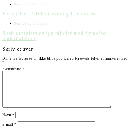
Service og Økonomi
Forståelse af Telemarketing i Danmark
Service og Økonomi
Skab uforglemmelige minder med firmafest
underholdning
Skriv et svar
Din e-mailadresse vil ikke blive publiceret.
Krævede felter er markeret med
*
Kommentar
*
Navn
*
E-mail
*