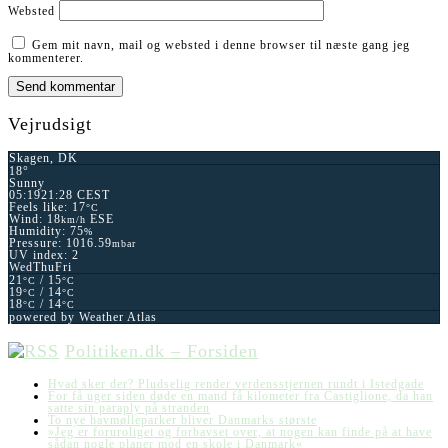
Websted
Gem mit navn, mail og websted i denne browser til næste gang jeg
kommenterer.
Vejrudsigt
Skagen, DK
18°
Sunny
05:19
21:28 CEST
Feels like: 17
°C
Wind: 18
ESE
km/h
Humidity: 75
%
Pressure: 1016.59
mbar
UV index: 2
Wed
Thu
Fri
21
/ 15
°C
°C
19
/ 14
°C
°C
18
/ 14
°C
°C
powered by
Weather Atlas
Politiken.dk – Forsiden
Hvad sker der? Pludselig render verdensstjernen rundt i Istedgade
For få uger siden døde en mand få kilometer fra Castiglione, da han
satte sin paraply på stranden
To nye havmølleparker bliver Danmarks største
»Jeg er foruroliget og forbavset over, at nogen kan finde på at have
sådan nogle planer mod en skole i Danmark«