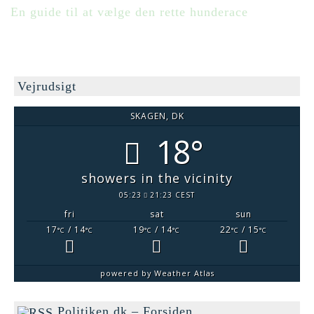
En guide til at vælge den rette hunderace
Vejrudsigt
SKAGEN, DK
18°
showers in the vicinity
05:23
21:23 CEST
fri
sat
sun
17
/ 14
19
/ 14
22
/ 15
°C
°C
°C
°C
°C
°C
powered by
Weather Atlas
Politiken.dk – Forsiden