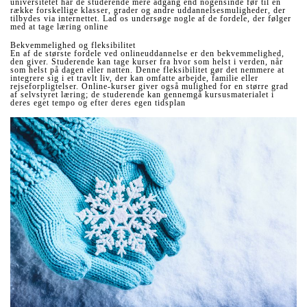
universitetet har de studerende mere adgang end nogensinde før til en
række forskellige klasser, grader og andre uddannelsesmuligheder, der
tilbydes via internettet. Lad os undersøge nogle af de fordele, der følger
med at tage læring online
Bekvemmelighed og fleksibilitet
En af de største fordele ved onlineuddannelse er den bekvemmelighed,
den giver. Studerende kan tage kurser fra hvor som helst i verden, når
som helst på dagen eller natten. Denne fleksibilitet gør det nemmere at
integrere sig i et travlt liv, der kan omfatte arbejde, familie eller
rejseforpligtelser. Online-kurser giver også mulighed for en større grad
af selvstyret læring; de studerende kan gennemgå kursusmaterialet i
deres eget tempo og efter deres egen tidsplan