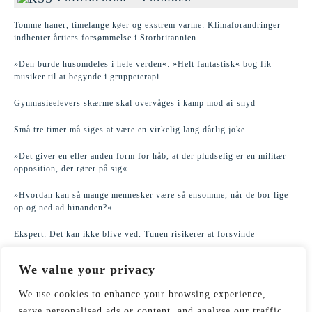
Tomme haner, timelange køer og ekstrem varme: Klimaforandringer
indhenter årtiers forsømmelse i Storbritannien
»Den burde husomdeles i hele verden«: »Helt fantastisk« bog fik
musiker til at begynde i gruppeterapi
Gymnasieelevers skærme skal overvåges i kamp mod ai-snyd
Små tre timer må siges at være en virkelig lang dårlig joke
»Det giver en eller anden form for håb, at der pludselig er en militær
opposition, der rører på sig«
»Hvordan kan så mange mennesker være så ensomme, når de bor lige
op og ned ad hinanden?«
Ekspert: Det kan ikke blive ved. Tunen risikerer at forsvinde
Flere end 300 kidnapningsofre er befriet i stor aktion i Nigeria
We value your privacy
Hvordan kom vi hertil, Robbie?
We use cookies to enhance your browsing experience,
serve personalised ads or content, and analyse our traffic.