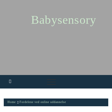
Skip
to
content
Babysensory
Home
Fordelene ved online uddannelse