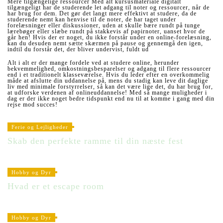
Mere tilgængelige ressourcer Med alt kursusmateriale digitalt
tilgængeligt har de studerende let adgang til noter og ressourcer, når de
har brug for dem. Det gør det langt mere effektivt at studere, da de
studerende nemt kan henvise til de noter, de har taget under
forelæsninger eller diskussioner, uden at skulle bære rundt på tunge
lærebøger eller slæbe rundt på stakkevis af papirnoter, uanset hvor de
går hen! Hvis der er noget, du ikke forstår under en online-forelæsning,
kan du desuden nemt sætte skærmen på pause og gennemgå den igen,
indtil du forstår det, der bliver undervist, fuldt ud
Alt i alt er der mange fordele ved at studere online, herunder
bekvemmelighed, omkostningsbesparelser og adgang til flere ressourcer
end i et traditionelt klasseværelse. Hvis du leder efter en overkommelig
måde at afslutte din uddannelse på, mens du stadig kan leve dit daglige
liv med minimale forstyrrelser, så kan det være lige det, du har brug for,
at udforske verdenen af onlineuddannelse! Med så mange muligheder i
dag er der ikke noget bedre tidspunkt end nu til at komme i gang med din
rejse mod succes!
Ferie og Lejligheder
Skab den perfekte ramme til din næste fest
Hobby og Dyr
Hvad er et escape room
Hobby og Dyr