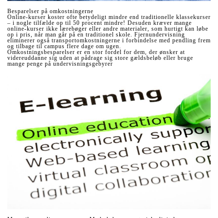
Besparelser på omkostningerne
Online-kurser koster ofte betydeligt mindre end traditionelle klassekurser
– i nogle tilfælde op til 50 procent mindre! Desuden kræver mange
online-kurser ikke lærebøger eller andre materialer, som hurtigt kan løbe
op i pris, når man går på en traditionel skole. Fjernundervisning
eliminerer også transportomkostningerne i forbindelse med pendling frem
og tilbage til campus flere dage om ugen.
Omkostningsbesparelser er en stor fordel for dem, der ønsker at
videreuddanne sig uden at pådrage sig store gældsbeløb eller bruge
mange penge på undervisningsgebyrer