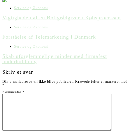
Service og Økonomi
Vigtigheden af en Boligrådgiver i Købsprocessen
Service og Økonomi
Forståelse af Telemarketing i Danmark
Service og Økonomi
Skab uforglemmelige minder med firmafest
underholdning
Skriv et svar
Din e-mailadresse vil ikke blive publiceret.
Krævede felter er markeret med
*
Kommentar
*