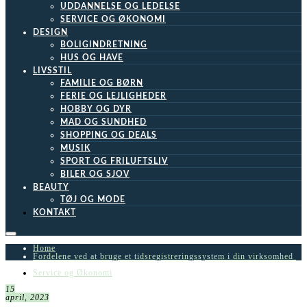
UDDANNELSE OG LEDELSE
SERVICE OG ØKONOMI
DESIGN
BOLIGINDRETNING
HUS OG HAVE
LIVSSTIL
FAMILIE OG BØRN
FERIE OG LEJLIGHEDER
HOBBY OG DYR
MAD OG SUNDHED
SHOPPING OG DEALS
MUSIK
SPORT OG FRILUFTSLIV
BILER OG SJOV
BEAUTY
TØJ OG MODE
KONTAKT
Home
Fordelene ved at bruge et tidsregistreringssystem i din virksomhed
Service og Økonomi
15
april, 2023