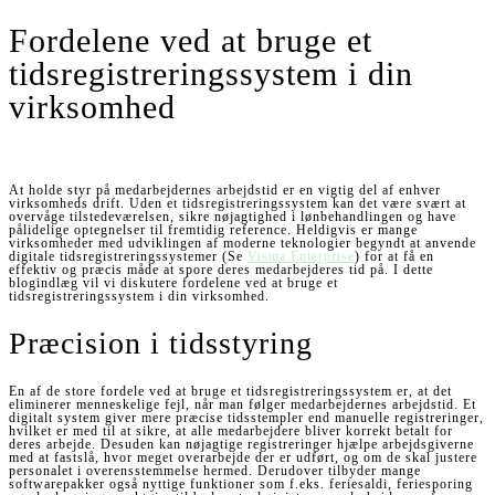
Fordelene ved at bruge et
tidsregistreringssystem i din
virksomhed
At holde styr på medarbejdernes arbejdstid er en vigtig del af enhver
virksomheds drift. Uden et tidsregistreringssystem kan det være svært at
overvåge tilstedeværelsen, sikre nøjagtighed i lønbehandlingen og have
pålidelige optegnelser til fremtidig reference. Heldigvis er mange
virksomheder med udviklingen af moderne teknologier begyndt at anvende
digitale tidsregistreringssystemer (Se
Visma Enterprise
) for at få en
effektiv og præcis måde at spore deres medarbejderes tid på. I dette
blogindlæg vil vi diskutere fordelene ved at bruge et
tidsregistreringssystem i din virksomhed.
Præcision i tidsstyring
En af de store fordele ved at bruge et tidsregistreringssystem er, at det
eliminerer menneskelige fejl, når man følger medarbejdernes arbejdstid. Et
digitalt system giver mere præcise tidsstempler end manuelle registreringer,
hvilket er med til at sikre, at alle medarbejdere bliver korrekt betalt for
deres arbejde. Desuden kan nøjagtige registreringer hjælpe arbejdsgiverne
med at fastslå, hvor meget overarbejde der er udført, og om de skal justere
personalet i overensstemmelse hermed. Derudover tilbyder mange
softwarepakker også nyttige funktioner som f.eks. feriesaldi, feriesporing