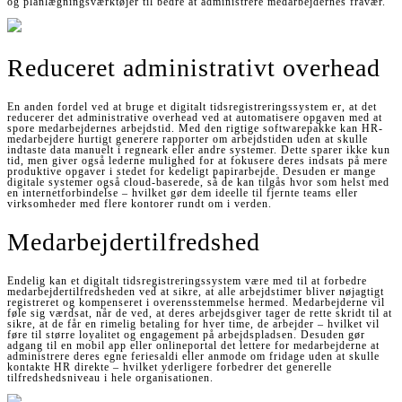
og planlægningsværktøjer til bedre at administrere medarbejdernes fravær.
Reduceret administrativt overhead
En anden fordel ved at bruge et digitalt tidsregistreringssystem er, at det
reducerer det administrative overhead ved at automatisere opgaven med at
spore medarbejdernes arbejdstid. Med den rigtige softwarepakke kan HR-
medarbejdere hurtigt generere rapporter om arbejdstiden uden at skulle
indtaste data manuelt i regneark eller andre systemer. Dette sparer ikke kun
tid, men giver også lederne mulighed for at fokusere deres indsats på mere
produktive opgaver i stedet for kedeligt papirarbejde. Desuden er mange
digitale systemer også cloud-baserede, så de kan tilgås hvor som helst med
en internetforbindelse – hvilket gør dem ideelle til fjernte teams eller
virksomheder med flere kontorer rundt om i verden.
Medarbejdertilfredshed
Endelig kan et digitalt tidsregistreringssystem være med til at forbedre
medarbejdertilfredsheden ved at sikre, at alle arbejdstimer bliver nøjagtigt
registreret og kompenseret i overensstemmelse hermed. Medarbejderne vil
føle sig værdsat, når de ved, at deres arbejdsgiver tager de rette skridt til at
sikre, at de får en rimelig betaling for hver time, de arbejder – hvilket vil
føre til større loyalitet og engagement på arbejdspladsen. Desuden gør
adgang til en mobil app eller onlineportal det lettere for medarbejderne at
administrere deres egne feriesaldi eller anmode om fridage uden at skulle
kontakte HR direkte – hvilket yderligere forbedrer det generelle
tilfredshedsniveau i hele organisationen.