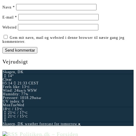
Navn
*
E-mail
*
Websted
Gem mit navn, mail og websted i denne browser til næste gang jeg
kommenterer.
Vejrudsigt
Skagen, DK
14°
Clear
05:14
21:33 CEST
Feels like: 13
°C
Wind: 24
WSW
km/h
Humidity: 77
%
Pressure: 1018.29
mbar
UV index: 0
Mon
Tue
Wed
18
/ 13
°C
°C
21
/ 17
°C
°C
21
/ 15
°C
°C
Skagen, DK
weather forecast for tomorrow ▸
Politiken.dk – Forsiden