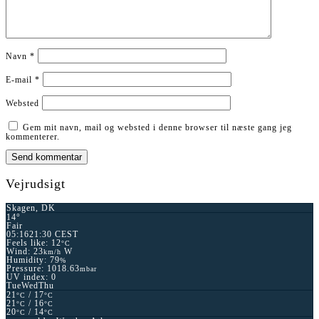
Navn
*
E-mail
*
Websted
Gem mit navn, mail og websted i denne browser til næste gang jeg
kommenterer.
Vejrudsigt
Skagen, DK
14°
Fair
05:16
21:30 CEST
Feels like: 12
°C
Wind: 23
W
km/h
Humidity: 79
%
Pressure: 1018.63
mbar
UV index: 0
Tue
Wed
Thu
21
/ 17
°C
°C
21
/ 16
°C
°C
20
/ 14
°C
°C