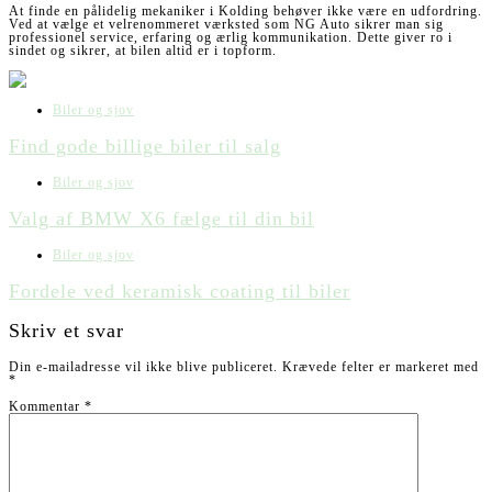
At finde en pålidelig mekaniker i Kolding behøver ikke være en udfordring.
Ved at vælge et velrenommeret værksted som NG Auto sikrer man sig
professionel service, erfaring og ærlig kommunikation. Dette giver ro i
sindet og sikrer, at bilen altid er i topform.
Biler og sjov
Find gode billige biler til salg
Biler og sjov
Valg af BMW X6 fælge til din bil
Biler og sjov
Fordele ved keramisk coating til biler
Skriv et svar
Din e-mailadresse vil ikke blive publiceret.
Krævede felter er markeret med
*
Kommentar
*