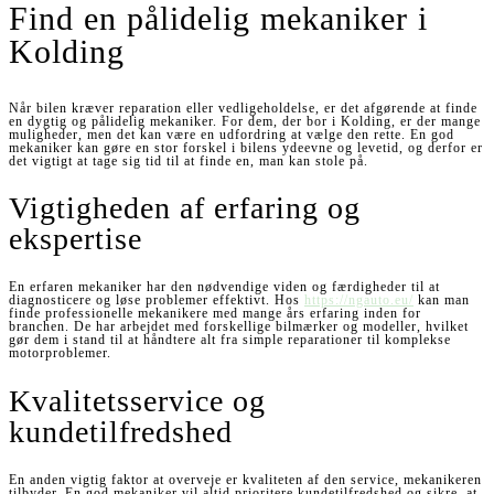
Find en pålidelig mekaniker i
Kolding
Når bilen kræver reparation eller vedligeholdelse, er det afgørende at finde
en dygtig og pålidelig mekaniker. For dem, der bor i Kolding, er der mange
muligheder, men det kan være en udfordring at vælge den rette. En god
mekaniker kan gøre en stor forskel i bilens ydeevne og levetid, og derfor er
det vigtigt at tage sig tid til at finde en, man kan stole på.
Vigtigheden af erfaring og
ekspertise
En erfaren mekaniker har den nødvendige viden og færdigheder til at
diagnosticere og løse problemer effektivt. Hos
https://ngauto.eu/
kan man
finde professionelle mekanikere med mange års erfaring inden for
branchen. De har arbejdet med forskellige bilmærker og modeller, hvilket
gør dem i stand til at håndtere alt fra simple reparationer til komplekse
motorproblemer.
Kvalitetsservice og
kundetilfredshed
En anden vigtig faktor at overveje er kvaliteten af den service, mekanikeren
tilbyder. En god mekaniker vil altid prioritere kundetilfredshed og sikre, at