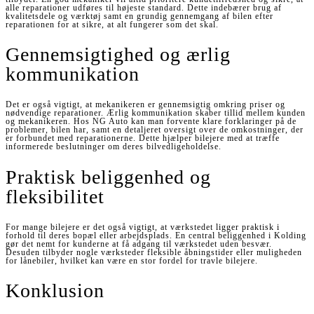
alle reparationer udføres til højeste standard. Dette indebærer brug af
kvalitetsdele og værktøj samt en grundig gennemgang af bilen efter
reparationen for at sikre, at alt fungerer som det skal.
Gennemsigtighed og ærlig
kommunikation
Det er også vigtigt, at mekanikeren er gennemsigtig omkring priser og
nødvendige reparationer. Ærlig kommunikation skaber tillid mellem kunden
og mekanikeren. Hos NG Auto kan man forvente klare forklaringer på de
problemer, bilen har, samt en detaljeret oversigt over de omkostninger, der
er forbundet med reparationerne. Dette hjælper bilejere med at træffe
informerede beslutninger om deres bilvedligeholdelse.
Praktisk beliggenhed og
fleksibilitet
For mange bilejere er det også vigtigt, at værkstedet ligger praktisk i
forhold til deres bopæl eller arbejdsplads. En central beliggenhed i Kolding
gør det nemt for kunderne at få adgang til værkstedet uden besvær.
Desuden tilbyder nogle værksteder fleksible åbningstider eller muligheden
for lånebiler, hvilket kan være en stor fordel for travle bilejere.
Konklusion