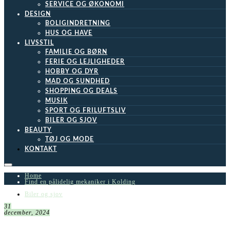
SERVICE OG ØKONOMI
DESIGN
BOLIGINDRETNING
HUS OG HAVE
LIVSSTIL
FAMILIE OG BØRN
FERIE OG LEJLIGHEDER
HOBBY OG DYR
MAD OG SUNDHED
SHOPPING OG DEALS
MUSIK
SPORT OG FRILUFTSLIV
BILER OG SJOV
BEAUTY
TØJ OG MODE
KONTAKT
Home
Find en pålidelig mekaniker i Kolding
Biler og sjov
31
december, 2024