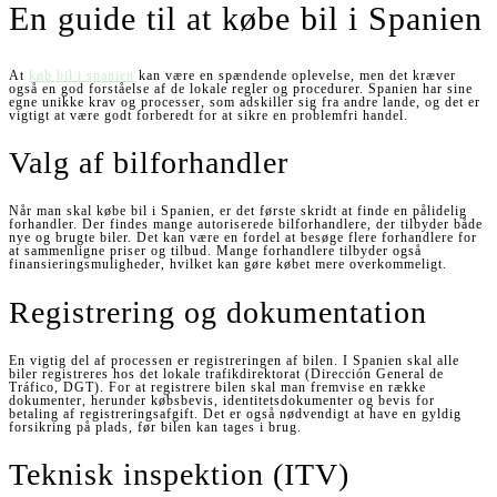
En guide til at købe bil i Spanien
At
køb bil i spanien
kan være en spændende oplevelse, men det kræver
også en god forståelse af de lokale regler og procedurer. Spanien har sine
egne unikke krav og processer, som adskiller sig fra andre lande, og det er
vigtigt at være godt forberedt for at sikre en problemfri handel.
Valg af bilforhandler
Når man skal købe bil i Spanien, er det første skridt at finde en pålidelig
forhandler. Der findes mange autoriserede bilforhandlere, der tilbyder både
nye og brugte biler. Det kan være en fordel at besøge flere forhandlere for
at sammenligne priser og tilbud. Mange forhandlere tilbyder også
finansieringsmuligheder, hvilket kan gøre købet mere overkommeligt.
Registrering og dokumentation
En vigtig del af processen er registreringen af bilen. I Spanien skal alle
biler registreres hos det lokale trafikdirektorat (Dirección General de
Tráfico, DGT). For at registrere bilen skal man fremvise en række
dokumenter, herunder købsbevis, identitetsdokumenter og bevis for
betaling af registreringsafgift. Det er også nødvendigt at have en gyldig
forsikring på plads, før bilen kan tages i brug.
Teknisk inspektion (ITV)