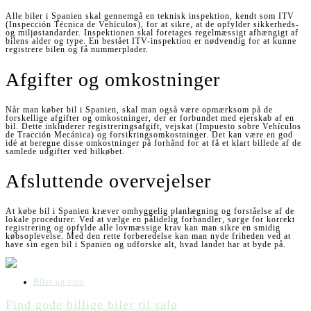
Alle biler i Spanien skal gennemgå en teknisk inspektion, kendt som ITV
(Inspección Técnica de Vehículos), for at sikre, at de opfylder sikkerheds-
og miljøstandarder. Inspektionen skal foretages regelmæssigt afhængigt af
bilens alder og type. En bestået ITV-inspektion er nødvendig for at kunne
registrere bilen og få nummerplader.
Afgifter og omkostninger
Når man køber bil i Spanien, skal man også være opmærksom på de
forskellige afgifter og omkostninger, der er forbundet med ejerskab af en
bil. Dette inkluderer registreringsafgift, vejskat (Impuesto sobre Vehículos
de Tracción Mecánica) og forsikringsomkostninger. Det kan være en god
idé at beregne disse omkostninger på forhånd for at få et klart billede af de
samlede udgifter ved bilkøbet.
Afsluttende overvejelser
At købe bil i Spanien kræver omhyggelig planlægning og forståelse af de
lokale procedurer. Ved at vælge en pålidelig forhandler, sørge for korrekt
registrering og opfylde alle lovmæssige krav kan man sikre en smidig
købsoplevelse. Med den rette forberedelse kan man nyde friheden ved at
have sin egen bil i Spanien og udforske alt, hvad landet har at byde på.
Biler og sjov
Find gode billige biler til salg