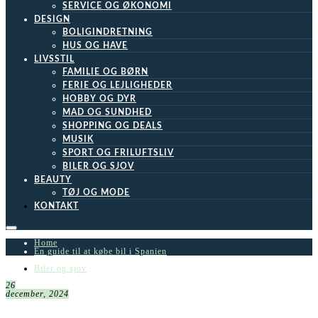
SERVICE OG ØKONOMI
DESIGN
BOLIGINDRETNING
HUS OG HAVE
LIVSSTIL
FAMILIE OG BØRN
FERIE OG LEJLIGHEDER
HOBBY OG DYR
MAD OG SUNDHED
SHOPPING OG DEALS
MUSIK
SPORT OG FRILUFTSLIV
BILER OG SJOV
BEAUTY
TØJ OG MODE
KONTAKT
Home
En guide til at købe bil i Spanien
Biler og sjov
26
december, 2024