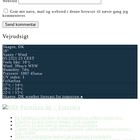
Websted
Gem mit navn, mail og websted i denne browser til næste gang jeg
kommenterer.
Vejrudsigt
Skagen, DK
18°
Sunny / Wind
05:23
21:23 CEST
Feels like: 16
°C
Wind: 39
WSW
km/h
Humidity: 74
%
Pressure: 1007.45
mbar
UV index: 1
Fri
Sat
Sun
17
/ 14
°C
°C
19
/ 14
°C
°C
22
/ 15
°C
°C
Skagen, DK
weather forecast for tomorrow ▸
Politiken.dk – Forsiden
På Smukfest viste hun, at hun nærmest er endnu sjovere live
Efterlyst 15-årig pige er fundet i live i Ungarn
Efterlyst 15-årig pige er fundet i live i Ungarn
Trumps pludselige nødhjælp chokerede nødhjælpsorganisationer i
hele verden
Sikke en vidunderlig mangel på situationsfornemmelse