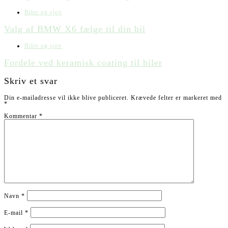
Biler og sjov
Valg af BMW X6 fælge til din bil
Biler og sjov
Fordele ved keramisk coating til biler
Skriv et svar
Din e-mailadresse vil ikke blive publiceret.
Krævede felter er markeret med
*
Kommentar
*
Navn
*
E-mail
*