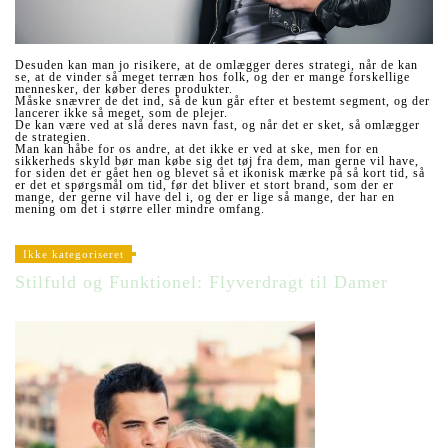
Desuden kan man jo risikere, at de omlægger deres strategi, når de kan
se, at de vinder så meget terræn hos folk, og der er mange forskellige
mennesker, der køber deres produkter.
Måske snævrer de det ind, så de kun går efter et bestemt segment, og der
lancerer ikke så meget, som de plejer.
De kan være ved at slå deres navn fast, og når det er sket, så omlægger
de strategien.
Man kan håbe for os andre, at det ikke er ved at ske, men for en
sikkerheds skyld bør man købe sig det tøj fra dem, man gerne vil have,
for siden det er gået hen og blevet så et ikonisk mærke på så kort tid, så
er det et spørgsmål om tid, før det bliver et stort brand, som der er
mange, der gerne vil have del i, og der er lige så mange, der har en
mening om det i større eller mindre omfang.
Ikke kategoriseret
Stilfuld og Funktionel: Flyverdragt til Damer