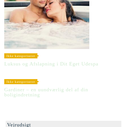
Ikke kategoriseret
Luksus og Afslapning i Dit Eget Udespa
Ikke kategoriseret
Gardiner – en uundværlig del af din
boligindretning
Vejrudsigt