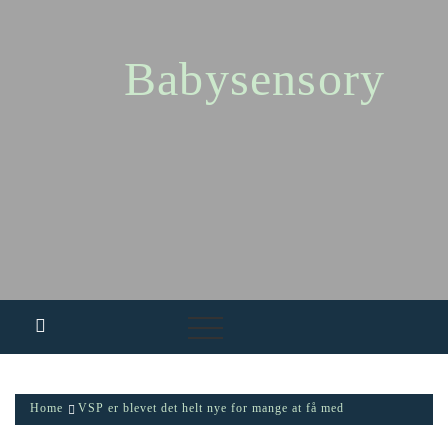
Skip
to
content
Babysensory
Home
VSP er blevet det helt nye for mange at få med