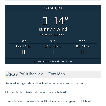
SKAGEN, DK
14°
sunny / wind
05:25
21:21 CEST
sat
sun
mon
19
/ 14
21
/ 15
18
/ 14
°C
°C
°C
°C
°C
°C
powered by
Weather Atlas
Politiken.dk – Forsiden
Domstol tvinger Meta til at hjælpe teenagere for milliarder
Afrikas fodboldforbund bakker op om Infantino
Franculino og Byskov sikrer FCM stærkt udgangspunkt i Irland