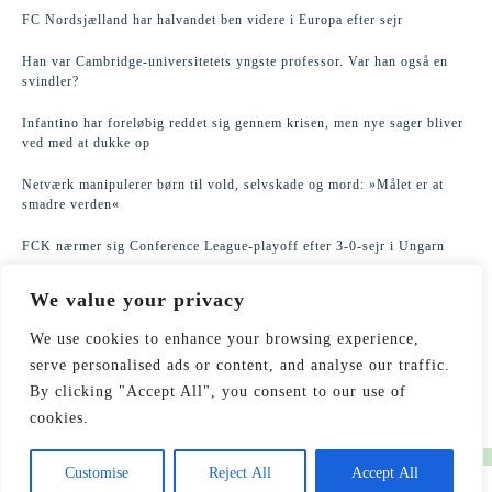
FC Nordsjælland har halvandet ben videre i Europa efter sejr
Han var Cambridge-universitetets yngste professor. Var han også en
svindler?
Infantino har foreløbig reddet sig gennem krisen, men nye sager bliver
ved med at dukke op
Netværk manipulerer børn til vold, selvskade og mord: »Målet er at
smadre verden«
FCK nærmer sig Conference League-playoff efter 3-0-sejr i Ungarn
Han hjælper soldater med at desertere: »Putins magt er baseret på vold
We value your privacy
mod russere«
We use cookies to enhance your browsing experience,
Bagmanden i Velkommen-skandalen praler af sine biler og luksuslivet i
serve personalised ads or content, and analyse our traffic.
Dubai
By clicking "Accept All", you consent to our use of
cookies.
Customise
Reject All
Accept All