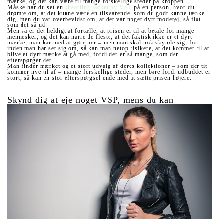
mærke, og det kan være til mange forskellige steder på kroppen.
Måske har du set en
shearling jacket by VSP
på en person, hvor du
drømte om, at det kunne være en tilsvarende, som du godt kunne tænke
dig, men du var overbevidst om, at det var noget dyrt modetøj, så flot
som det så ud.
Men så er det heldigt at fortælle, at prisen er til at betale for mange
mennesker, og det kan narre de fleste, at det faktisk ikke er et dyrt
mærke, man har med at gøre her – men man skal nok skynde sig, for
inden man har set sig om, så kan man netop risikere, at det kommer til at
blive et dyrt mærke at gå med, fordi der er så mange, som der
efterspørger det.
Man finder mærket og et stort udvalg af deres kollektioner – som der tit
kommer nye til af – mange forskellige steder, men bare fordi udbuddet er
stort, så kan en stor efterspørgsel ende med at sætte prisen højere.
Skynd dig at eje noget VSP, mens du kan!