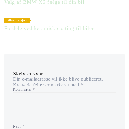
Valg af BMW X6 fælge til din bil
Biler og sjov
Fordele ved keramisk coating til biler
Skriv et svar
Din e-mailadresse vil ikke blive publiceret.
Krævede felter er markeret med
*
Kommentar
*
Navn
*