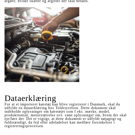
afgøre, hvilke skatter og afgifter der skal betales.
Dataerklæring
For at et importeret køretøj kan blive registreret i Danmark, skal du
udfylde en dataerklæring hos Toldstyrelsen. Dette dokument skal
indeholde oplysninger om køretøjet som f.eks. mærke, model,
produktionsår, motorstørrelse osv. samt oplysninger om, hvem der skal
eje/føre det. Det er vigtigt, at dette dokument er udfyldt nøjagtigt og
fuldstændigt, da fejl eller udeladelser kan medføre forsinkelser i
registreringsprocessen.