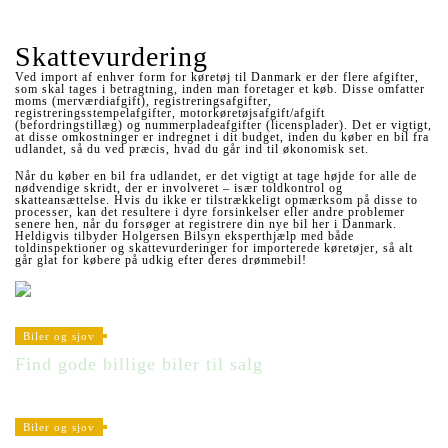
Skattevurdering
Ved import af enhver form for køretøj til Danmark er der flere afgifter,
som skal tages i betragtning, inden man foretager et køb. Disse omfatter
moms (merværdiafgift), registreringsafgifter,
registreringsstempelafgifter, motorkøretøjsafgift/afgift
(befordringstillæg) og nummerpladeafgifter (licensplader). Det er vigtigt,
at disse omkostninger er indregnet i dit budget, inden du køber en bil fra
udlandet, så du ved præcis, hvad du går ind til økonomisk set.
Når du køber en bil fra udlandet, er det vigtigt at tage højde for alle de
nødvendige skridt, der er involveret – især toldkontrol og
skatteansættelse. Hvis du ikke er tilstrækkeligt opmærksom på disse to
processer, kan det resultere i dyre forsinkelser eller andre problemer
senere hen, når du forsøger at registrere din nye bil her i Danmark.
Heldigvis tilbyder Holgersen Bilsyn eksperthjælp med både
toldinspektioner og skattevurderinger for importerede køretøjer, så alt
går glat for købere på udkig efter deres drømmebil!
Biler og sjov
Find gode billige biler til salg
Biler og sjov