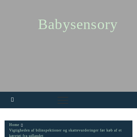
Skip
to
content
Babysensory
Home
Vigtigheden af bilinspektioner og skattevurderinger før køb af et
køretøj fra udlandet