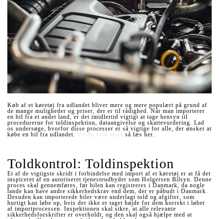
Køb af et køretøj fra udlandet bliver mere og mere populært på grund af
de mange muligheder og priser, der er til rådighed. Når man importerer
en bil fra et andet land, er det imidlertid vigtigt at tage hensyn til
procedurerne for toldinspektion, dataangivelse og skattevurdering. Lad
os undersøge, hvorfor disse processer er så vigtige for alle, der ønsker at
købe en bil fra udlandet.
Vil du vide mere
så læs her.
Toldkontrol: Toldinspektion
Et af de vigtigste skridt i forbindelse med import af et køretøj er at få det
inspiceret af en autoriseret tjenesteudbyder som Holgersen Bilsyn. Denne
proces skal gennemføres, før bilen kan registreres i Danmark, da nogle
lande kan have andre sikkerhedskrav end dem, der er påbudt i Danmark.
Desuden kan importerede biler være underlagt told og afgifter, som
hurtigt kan løbe op, hvis der ikke er taget højde for dem korrekt i løbet
af importprocessen. Inspektionen skal sikre, at alle relevante
sikkerhedsforskrifter er overholdt, og den skal også hjælpe med at