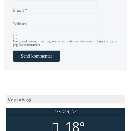
E-mail
*
Websted
Gem mit navn, mail og websted i denne browser til næste gang
jeg kommenterer.
Vejrudsigt
SKAGEN, DK
18°