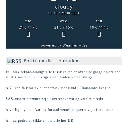
cloudy
05:16
21:30 CEST
tue
wed
thu
21
/ 17
21
/ 15
19
/ 14
°C
°C
°C
°C
°C
°C
powered by
Weather Atlas
Politiken.dk – Forsiden
Juli blev rekord-blodig: »De russiske tab er over fire gange højere end
USA’s samlede i alle krige siden Anden Verdenskrig«
AGF kan få israelsk eller serbisk modstand i Champions League
SAS-ansatte stemmer nej til overenskomst og varsler strejke
Alvorlig ulykke i Aarhus-forstad ventes at spærre vej i flere timer
Åh, du godeste. Sikke en historie hos DR