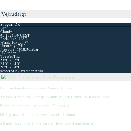
Vejrudsigt
Skagen, DK
14°
Cloudy
05:16
21:30 CEST
Feels like: 13
°C
Wind: 16
km/h
W
Humidity: 74
%
Pressure: 1018.96
mbar
UV index: 0
Tue
Wed
Thu
21
°C
/ 17
°C
21
°C
/ 15
°C
20
°C
/ 14
°C
powered by
Weather Atlas
Politiken.dk – Forsiden
Her kan demokraterne vinde Senatet tilbage
Ariana Grande trækker sig fra musical efter fokus på hendes krop
Endnu en nat med uroligheder i Tingbjerg
66-årig mand fundet død ved strand på Rømø
Åh nej, tænk, hvis I ikke forstår, hvor god denne bog er