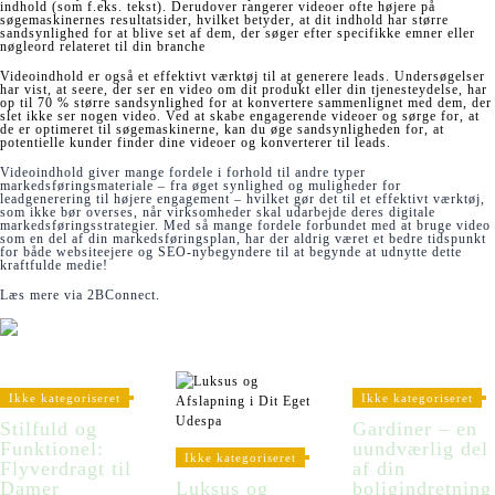
indhold (som f.eks. tekst). Derudover rangerer videoer ofte højere på
søgemaskinernes resultatsider, hvilket betyder, at dit indhold har større
sandsynlighed for at blive set af dem, der søger efter specifikke emner eller
nøgleord relateret til din branche
Videoindhold er også et effektivt værktøj til at generere leads. Undersøgelser
har vist, at seere, der ser en video om dit produkt eller din tjenesteydelse, har
op til 70 % større sandsynlighed for at konvertere sammenlignet med dem, der
slet ikke ser nogen video. Ved at skabe engagerende videoer og sørge for, at
de er optimeret til søgemaskinerne, kan du øge sandsynligheden for, at
potentielle kunder finder dine videoer og konverterer til leads.
Videoindhold giver mange fordele i forhold til andre typer
markedsføringsmateriale – fra øget synlighed og muligheder for
leadgenerering til højere engagement – hvilket gør det til et effektivt værktøj,
som ikke bør overses, når virksomheder skal udarbejde deres digitale
markedsføringsstrategier. Med så mange fordele forbundet med at bruge video
som en del af din markedsføringsplan, har der aldrig været et bedre tidspunkt
for både websiteejere og SEO-nybegyndere til at begynde at udnytte dette
kraftfulde medie!
Læs mere via
2BConnect
.
Ikke kategoriseret
Ikke kategoriseret
Stilfuld og
Gardiner – en
Funktionel:
uundværlig del
Ikke kategoriseret
Flyverdragt til
af din
Damer
Luksus og
boligindretning