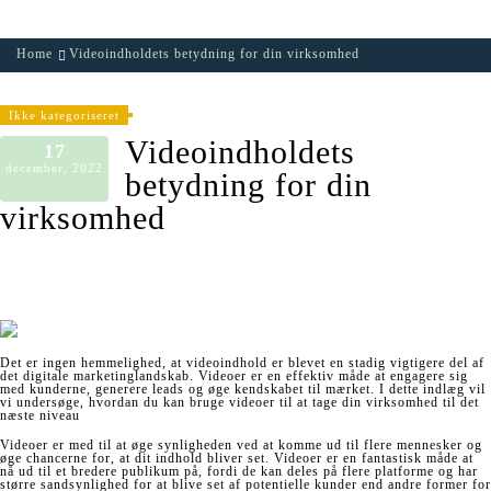
Home
Videoindholdets betydning for din virksomhed
Ikke kategoriseret
Videoindholdets
17
december, 2022
betydning for din
virksomhed
Det er ingen hemmelighed, at videoindhold er blevet en stadig vigtigere del af
det digitale marketinglandskab. Videoer er en effektiv måde at engagere sig
med kunderne, generere leads og øge kendskabet til mærket. I dette indlæg vil
vi undersøge, hvordan du kan bruge videoer til at tage din virksomhed til det
næste niveau
Videoer er med til at øge synligheden ved at komme ud til flere mennesker og
øge chancerne for, at dit indhold bliver set. Videoer er en fantastisk måde at
nå ud til et bredere publikum på, fordi de kan deles på flere platforme og har
større sandsynlighed for at blive set af potentielle kunder end andre former for