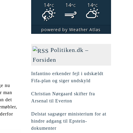
14
14
14
°C
°C
°C
powered by
Weather Atlas
Politiken.dk –
Forsiden
Infantino erkender fejl i udskældt
Fifa-plan og siger undskyld
ge nu
or man
Christian Nørgaard skifter fra
an det
Arsenal til Everton
emøbler,
Delstat sagsøger ministerium for at
 derfor
hindre adgang til Epstein-
dokumenter