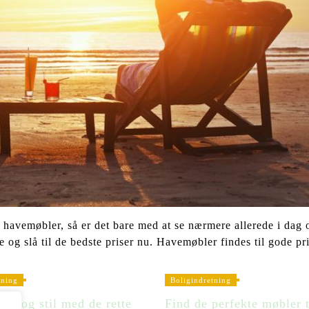
 havemøbler, så er det bare med at se nærmere allerede i dag 
 og slå til de bedste priser nu. Havemøbler findes til gode pri
tning
Boligindretning
ge og stil med de rette
Find de perfekte møbler t