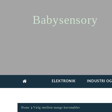
Skip
to
content
Babysensory
ELEKTRONIK
INDUSTRI O
Home
Vælg imellem mange havemøbler