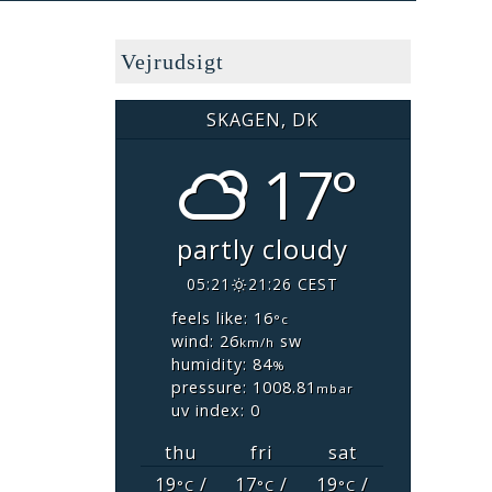
Vejrudsigt
SKAGEN, DK
17°
partly cloudy
05:21
21:26 CEST
feels like: 16
°c
wind: 26
sw
km/h
humidity: 84
%
pressure: 1008.81
mbar
uv index: 0
thu
fri
sat
19
/
17
/
19
/
°C
°C
°C