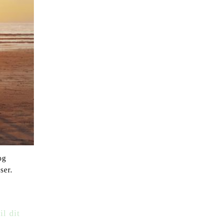
og
ser.
il dit