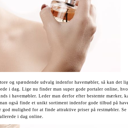
tore og spændende udvalg indenfor havemøbler, så kan det li
erede i dag. Lige nu finder man super gode portaler online, hv
nds i havemøbler. Leder man derfor efter bestemte mærker, k
man også finde et unikt sortiment indenfor gode tilbud på hav
 god mulighed for at finde attraktive priser på restmøbler. Se
llerede i dag online.