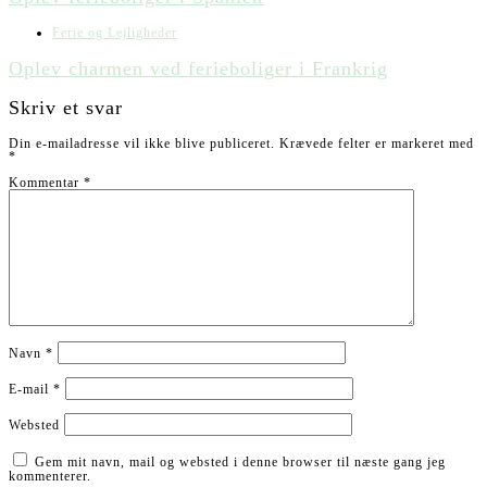
Ferie og Lejligheder
Oplev charmen ved ferieboliger i Frankrig
Skriv et svar
Din e-mailadresse vil ikke blive publiceret.
Krævede felter er markeret med
*
Kommentar
*
Navn
*
E-mail
*
Websted
Gem mit navn, mail og websted i denne browser til næste gang jeg
kommenterer.