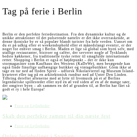
Tag på ferie i Berlin
Berlin er den perfekte feriedestination. Fra den dynamiske kultur og de
unikke attraktioner til det pulserende natteliv er det ikke overraskende, at
denne ikoniske by er så populær blandt turister fra hele verden. Uanset om
du er på udkig efter et weekendophold eller et månedslangt eventyr, er der
noget for enhver smag i Berlin. Maden er lige så global som byen selv, med
utallige restauranter, bistroer og caféer, der serverer nogle af Tysklands
bedste køkkener, fra traditionelle tyske retter til smagfulde internationale
retter. Shopping i Berlin er også et højdepunkt – der er ikke kun
stormagasiner som Kaufhaus des Westens (KaDeWe), men besøgende kan
også finde finurlige uafhængige butikker og vintagebutikker. Glem ikke at
tage en tur ned ad floden Spree – udforsk Nikolaiviertel og Museum Island-
kvarteret eller tag på en arkitektonisk rundtur ned ad Unter Den Linden.
Tilbring derefter aftenerne med at lytte til livemusik på et af Berlins
legendariske spillesteder eller nyd en øl ved siden af en af de mange søer,
der omgiver byen – alt sammen en del af grunden til, at Berlin har fået så
godt et ry i hele Europa!
Ferie og Lejligheder
Skab den perfekte ramme til din næste fest
Ferie og Lejligheder
Oplev ferieboliger i Spanien