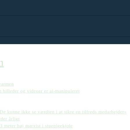
n
 varmen
m billeder og videoer er ai-manipuleret
 »De kunne ikke se værdien i at sikre en tilfreds medarbejder«
der årligt
 meter høj marxist i stuepigekjole