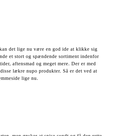
kan det lige nu være en god ide at klikke sig
nde et stort og spændende sortiment indenfor
tider, aftensmad og meget mere. Der er med
disse lækre nupo produkter. Så er det ved at
jemmeside lige nu.
ten, men ønsker at spise sundt og få den rette