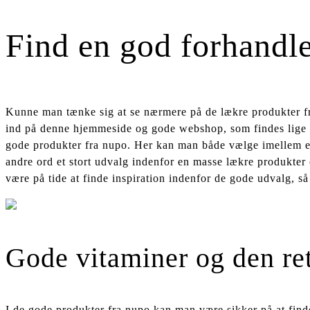
Find en god forhandl
Kunne man tænke sig at se nærmere på de lækre produkter fra 
ind på denne hjemmeside og gode webshop, som findes lige
gode produkter fra nupo. Her kan man både vælge imellem e
andre ord et stort udvalg indenfor en masse lækre produkter 
være på tide at finde inspiration indenfor de gode udvalg, s
Gode vitaminer og den re
I de gode produkter fra nupo kan man være sikker på at find