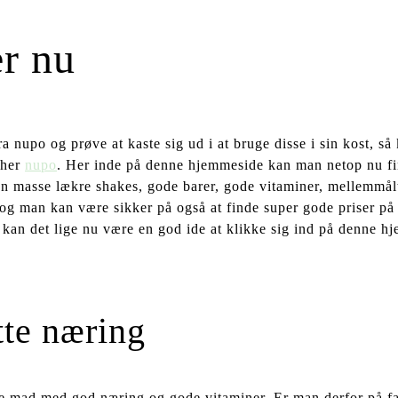
er nu
nupo og prøve at kaste sig ud i at bruge disse i sin kost, så 
 her
nupo
. Her inde på denne hjemmeside kan man netop nu fi
n masse lækre shakes, gode barer, gode vitaminer, mellemmål
og man kan være sikker på også at finde super gode priser på 
å kan det lige nu være en god ide at klikke sig ind på denne h
tte næring
e mad med god næring og gode vitaminer. Er man derfor på far