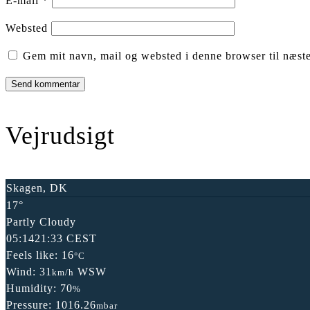
E-mail
*
Websted
Gem mit navn, mail og websted i denne browser til næst
Vejrudsigt
Skagen, DK
17°
Partly Cloudy
05:14
21:33 CEST
Feels like: 16
°C
Wind: 31
WSW
km/h
Humidity: 70
%
Pressure: 1016.26
mbar