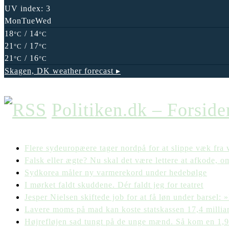
UV index: 3
Mon
Tue
Wed
18
/ 14
°C
°C
21
/ 17
°C
°C
21
/ 16
°C
°C
Skagen, DK
weather forecast ▸
Politiken.dk – Forside
Flere sydeuropæere tager nordpå for at slippe væk fra
Falsk eller ægte? Nu skal det være lettere at afkode, o
Sydkorea måler ny varmerekord under hedebølge
I mørket faldt skuddene. Dér faldt jeg for teatret
Jesper Nielsen skiftede job for at få løn under barsel:
Lavere moms på mad kan koste statskassen 17,4 milliar
Højrefløjen sad tungt på de unge mænd. Så kom en 1,93