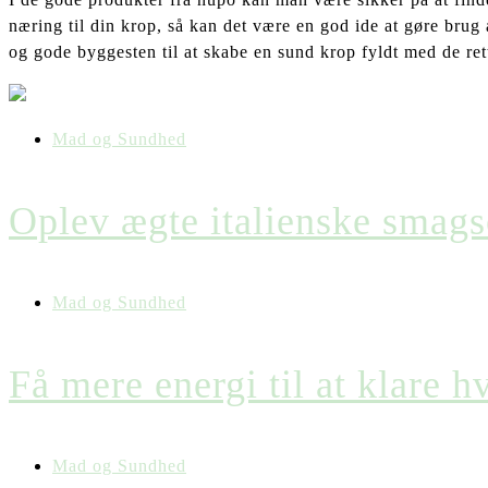
næring til din krop, så kan det være en god ide at gøre brug
og gode byggesten til at skabe en sund krop fyldt med de ret
Mad og Sundhed
Oplev ægte italienske smag
Mad og Sundhed
Få mere energi til at klare 
Mad og Sundhed