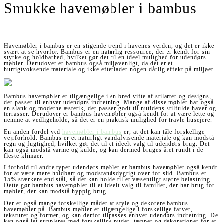
Smukke havemøbler i bambus
Havemøbler i bambus er en stigende trend i havenes verden, og det er ikke
svært at se hvorfor. Bambus er en naturlig ressource, der er kendt for sin
styrke og holdbarhed, hvilket gør det til en ideel mulighed for udendørs
møbler. Derudover er bambus også miljøvenligt, da det er et
hurtigtvoksende materiale og ikke efterlader nogen dårlig effekt på miljøet.
Bambus havemøbler er tilgængelige i en bred vifte af stilarter og designs,
der passer til enhver udendørs indretning. Mange af disse møbler har også
en slank og moderne æstetik, der passer godt til nutidens stilfulde haver og
terrasser. Derudover er bambus havemøbler også kendt for at være lette og
nemme at vedligeholde, så det er en praktisk mulighed for travle husejere.
En anden fordel ved
havemøbler i bambus
er, at det kan tåle forskellige
vejrforhold. Bambus er et naturligt vandafvisende materiale og kan modstå
regn og fugtighed, hvilket gør det til et ideelt valg til udendørs brug. Det
kan også modstå varme og kulde, og kan dermed bruges året rundt i de
fleste klimaer.
I forhold til andre typer udendørs møbler er bambus havemøbler også kendt
for at være mere holdbart og modstandsdygtigt over for slid. Bambus er
15% stærkere end stål, så det kan holde til et væsentligt større belastning.
Dette gør bambus havemøbler til et ideelt valg til familier, der har brug for
møbler, der kan modstå hyppig brug.
Der er også mange forskellige måder at style og dekorere bambus
havemøbler på. Bambus møbler er tilgængelige i forskellige farver,
teksturer og former, og kan derfor tilpasses enhver udendørs indretning. De
kan også let suppleres med forskellige puder, tæpper og dekorationer for at