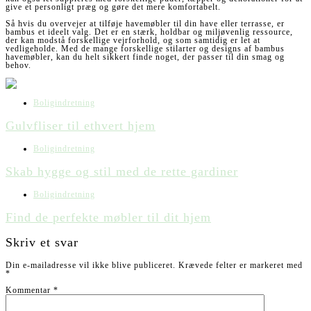
give et personligt præg og gøre det mere komfortabelt.
Så hvis du overvejer at tilføje havemøbler til din have eller terrasse, er
bambus et ideelt valg. Det er en stærk, holdbar og miljøvenlig ressource,
der kan modstå forskellige vejrforhold, og som samtidig er let at
vedligeholde. Med de mange forskellige stilarter og designs af bambus
havemøbler, kan du helt sikkert finde noget, der passer til din smag og
behov.
Boligindretning
Gulvfliser til ethvert hjem
Boligindretning
Skab hygge og stil med de rette gardiner
Boligindretning
Find de perfekte møbler til dit hjem
Skriv et svar
Din e-mailadresse vil ikke blive publiceret.
Krævede felter er markeret med
*
Kommentar
*