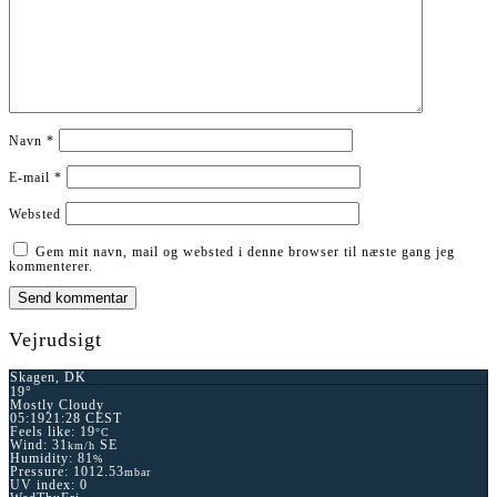
Navn
*
E-mail
*
Websted
Gem mit navn, mail og websted i denne browser til næste gang jeg
kommenterer.
Vejrudsigt
Skagen, DK
19°
Mostly Cloudy
05:19
21:28 CEST
Feels like: 19
°C
Wind: 31
SE
km/h
Humidity: 81
%
Pressure: 1012.53
mbar
UV index: 0