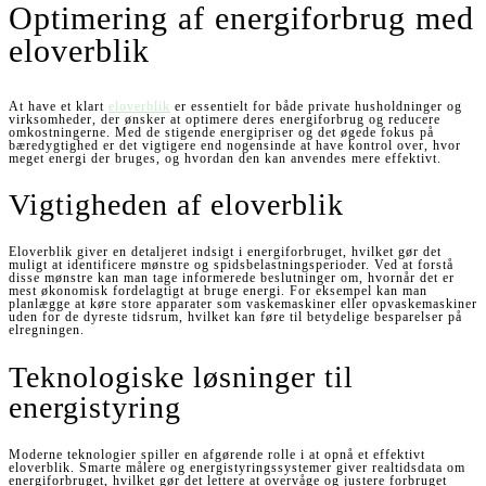
Optimering af energiforbrug med
eloverblik
At have et klart
eloverblik
er essentielt for både private husholdninger og
virksomheder, der ønsker at optimere deres energiforbrug og reducere
omkostningerne. Med de stigende energipriser og det øgede fokus på
bæredygtighed er det vigtigere end nogensinde at have kontrol over, hvor
meget energi der bruges, og hvordan den kan anvendes mere effektivt.
Vigtigheden af eloverblik
Eloverblik giver en detaljeret indsigt i energiforbruget, hvilket gør det
muligt at identificere mønstre og spidsbelastningsperioder. Ved at forstå
disse mønstre kan man tage informerede beslutninger om, hvornår det er
mest økonomisk fordelagtigt at bruge energi. For eksempel kan man
planlægge at køre store apparater som vaskemaskiner eller opvaskemaskiner
uden for de dyreste tidsrum, hvilket kan føre til betydelige besparelser på
elregningen.
Teknologiske løsninger til
energistyring
Moderne teknologier spiller en afgørende rolle i at opnå et effektivt
eloverblik. Smarte målere og energistyringssystemer giver realtidsdata om
energiforbruget, hvilket gør det lettere at overvåge og justere forbruget