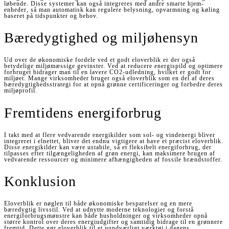
løbende. Disse systemer kan også integreres med andre smarte hjem-
enheder, så man automatisk kan regulere belysning, opvarmning og køling
baseret på tidspunkter og behov.
Bæredygtighed og miljøhensyn
Ud over de økonomiske fordele ved et godt eloverblik er der også
betydelige miljømæssige gevinster. Ved at reducere energispild og optimere
forbruget bidrager man til en lavere CO2-udledning, hvilket er godt for
miljøet. Mange virksomheder bruger også eloverblik som en del af deres
bæredygtighedsstrategi for at opnå grønne certificeringer og forbedre deres
miljøprofil.
Fremtidens energiforbrug
I takt med at flere vedvarende energikilder som sol- og vindenergi bliver
integreret i elnettet, bliver det endnu vigtigere at have et præcist eloverblik.
Disse energikilder kan være ustabile, så et fleksibelt energiforbrug, der
tilpasses efter tilgængeligheden af grøn energi, kan maksimere brugen af
vedvarende ressourcer og minimere afhængigheden af fossile brændstoffer.
Konklusion
Eloverblik er nøglen til både økonomiske besparelser og en mere
bæredygtig livsstil. Ved at udnytte moderne teknologier og forstå
energiforbrugsmønstre kan både husholdninger og virksomheder opnå
større kontrol over deres energiudgifter og samtidig bidrage til en grønnere
fremtid. Dette gør eloverblik til et uundværligt værktøj i dagens