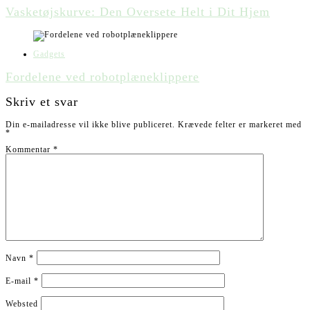
Vasketøjskurve: Den Oversete Helt i Dit Hjem
Gadgets
Fordelene ved robotplæneklippere
Skriv et svar
Din e-mailadresse vil ikke blive publiceret.
Krævede felter er markeret med
*
Kommentar
*
Navn
*
E-mail
*
Websted