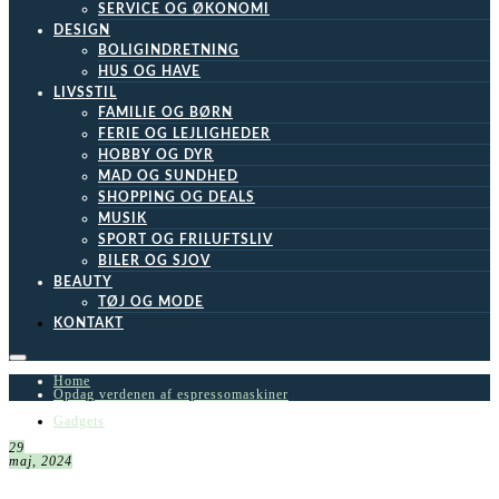
SERVICE OG ØKONOMI
DESIGN
BOLIGINDRETNING
HUS OG HAVE
LIVSSTIL
FAMILIE OG BØRN
FERIE OG LEJLIGHEDER
HOBBY OG DYR
MAD OG SUNDHED
SHOPPING OG DEALS
MUSIK
SPORT OG FRILUFTSLIV
BILER OG SJOV
BEAUTY
TØJ OG MODE
KONTAKT
Home
Opdag verdenen af espressomaskiner
Gadgets
29
maj, 2024