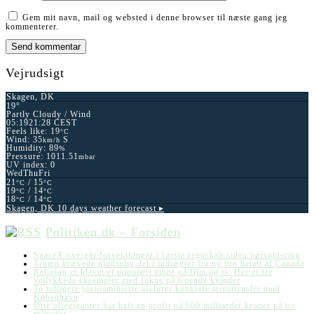
Gem mit navn, mail og websted i denne browser til næste gang jeg
kommenterer.
Vejrudsigt
Skagen, DK
19°
Partly Cloudy / Wind
05:19
21:28 CEST
Feels like: 19
°C
Wind: 35
S
km/h
Humidity: 89
%
Pressure: 1011.51
mbar
UV index: 0
Wed
Thu
Fri
21
/ 15
°C
°C
19
/ 14
°C
°C
18
/ 14
°C
°C
Skagen, DK
10 days weather forecast ▸
Politiken.dk – Forsiden
SpaceX overgår forventninger i første regnskab siden børsnotering
Trump krævede pludselig del i indtægter fra ny bro betalt af Canada
Religion er blevet et populært emne på film og tv. Her er tre
vellykkede eksempler med fokus på troende kvinder
To tidligere justitsministre afslører konkrete terrortrusler mod
København
Otte oliegiganter har haft en profit på 600 milliarder kroner på tre