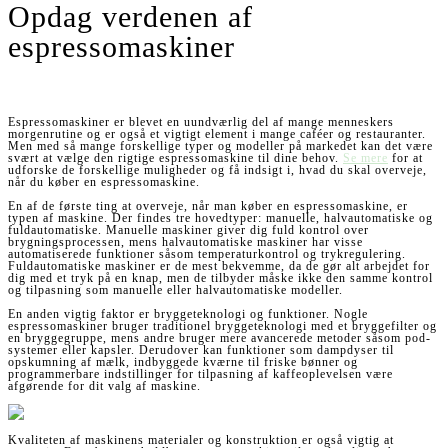
Opdag verdenen af
espressomaskiner
Espressomaskiner er blevet en uundværlig del af mange menneskers
morgenrutine og er også et vigtigt element i mange caféer og restauranter.
Men med så mange forskellige typer og modeller på markedet kan det være
svært at vælge den rigtige espressomaskine til dine behov.
Se mere
for at
udforske de forskellige muligheder og få indsigt i, hvad du skal overveje,
når du køber en espressomaskine.
En af de første ting at overveje, når man køber en espressomaskine, er
typen af maskine. Der findes tre hovedtyper: manuelle, halvautomatiske og
fuldautomatiske. Manuelle maskiner giver dig fuld kontrol over
brygningsprocessen, mens halvautomatiske maskiner har visse
automatiserede funktioner såsom temperaturkontrol og trykregulering.
Fuldautomatiske maskiner er de mest bekvemme, da de gør alt arbejdet for
dig med et tryk på en knap, men de tilbyder måske ikke den samme kontrol
og tilpasning som manuelle eller halvautomatiske modeller.
En anden vigtig faktor er bryggeteknologi og funktioner. Nogle
espressomaskiner bruger traditionel bryggeteknologi med et bryggefilter og
en bryggegruppe, mens andre bruger mere avancerede metoder såsom pod-
systemer eller kapsler. Derudover kan funktioner som dampdyser til
opskumning af mælk, indbyggede kværne til friske bønner og
programmerbare indstillinger for tilpasning af kaffeoplevelsen være
afgørende for dit valg af maskine.
Kvaliteten af maskinens materialer og konstruktion er også vigtig at