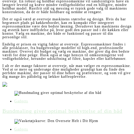
overveje. En robust og holdbar espressomaskine vil sandsynligvis have en
længere levetid og kræve mindre vedligeholdelse end en billigere, mindre
holdbar model. Rustfrit stål og messing er typisk gode valg til maskinens
konstruktion, da de er både holdbare og nemme at rengøre.
Det er også værd at overveje maskinens størrelse og design. Hvis du har
begrænset plads på køkkenbordet, kan en kompakt eller integreret
espressomaskine være den bedste løsning. Derudover kan maskinens design
og æstetik have indflydelse på, hvor godt den passer ind i dit køkken eller
kontor. Vælg en maskine, der både er funktionel og passer til din
personlige stil.
Endelig er prisen en vigtig faktor at overveje. Espressomaskiner findes i
alle prisklasser, fra budgetvenlige modeller til high-end, professionelle
maskiner. Overvej dit budget og vælg en maskine, der giver dig den bedste
værdi for dine penge. Husk også at tage hensyn til omkostningerne ved
vedligeholdelse, herunder udskiftning af filtre, kapsler eller kaffebønner.
I alt er der mange faktorer at overveje, når man vælger en espressomaskine.
Ved at se mere og undersøge dine muligheder grundigt kan du finde den
perfekte maskine, der passer til dine behov og præferencer, og som vil give
dig mange års pålidelig og lækker kaffeoplevelse.
Gadgets
Bundmaling giver optimal beskyttelse af din båd
Gadgets