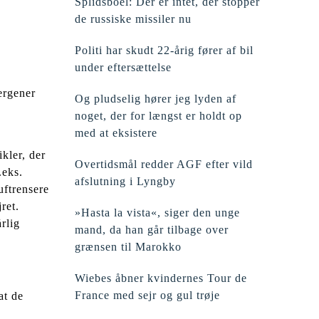
Splidsboel: Der er intet, der stopper
de russiske missiler nu
Politi har skudt 22-årig fører af bil
under eftersættelse
ergener
Og pludselig hører jeg lyden af
noget, der for længst er holdt op
med at eksistere
kler, der
Overtidsmål redder AGF efter vild
.eks.
afslutning i Lyngby
uftrensere
ret.
»Hasta la vista«, siger den unge
rlig
mand, da han går tilbage over
grænsen til Marokko
Wiebes åbner kvindernes Tour de
France med sejr og gul trøje
at de