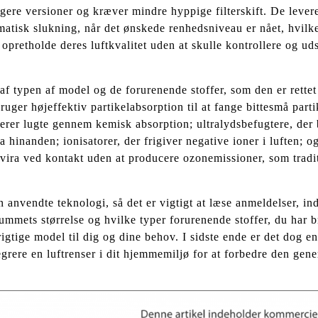
dligere versioner og kræver mindre hyppige filterskift. De lever
matisk slukning, når det ønskede renhedsniveau er nået, hvilke
retholde deres luftkvalitet uden at skulle kontrollere og uds
f typen af model og de forurenende stoffer, som den er rette
uger højeffektiv partikelabsorption til at fange bittesmå parti
orberer lugte gennem kemisk absorption; ultralydsbefugtere, der
 hinanden; ionisatorer, der frigiver negative ioner i luften; o
 vira ved kontakt uden at producere ozonemissioner, som tradi
n anvendte teknologi, så det er vigtigt at læse anmeldelser, in
ummets størrelse og hvilke typer forurenende stoffer, du har b
rigtige model til dig og dine behov. I sidste ende er det dog e
egrere en luftrenser i dit hjemmemiljø for at forbedre den gene