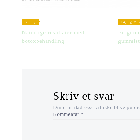
Beauty
Tøj og Mo
Naturlige resultater med
En guide
botoxbehandling
gummistø
Skriv et svar
Din e-mailadresse vil ikke blive public
Kommentar
*