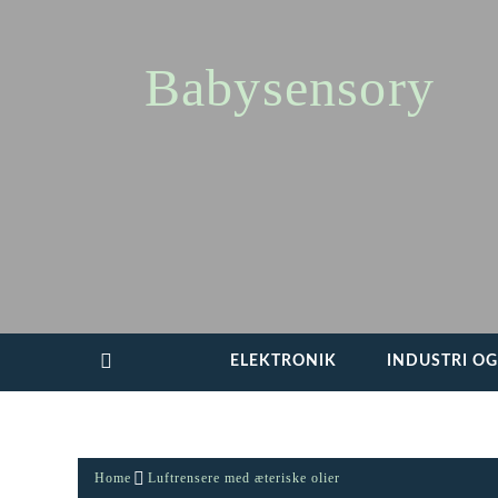
Skip
to
content
Babysensory
ELEKTRONIK
INDUSTRI O
Home
Luftrensere med æteriske olier