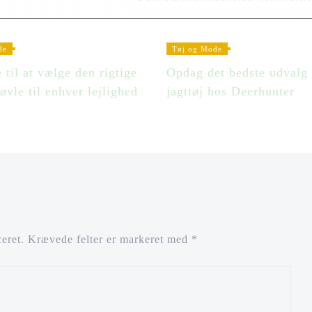
de
Tøj og Mode
 til at vælge den rigtige
Opdag det bedste udvalg 
vle til enhver lejlighed
jagttøj hos Deerhunter
eret.
Krævede felter er markeret med
*