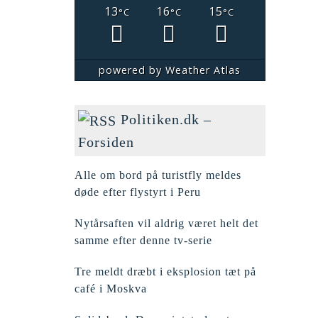
13
16
15
°C
°C
°C
powered by
Weather Atlas
Politiken.dk –
Forsiden
Alle om bord på turistfly meldes
døde efter flystyrt i Peru
Nytårsaften vil aldrig været helt det
samme efter denne tv-serie
Tre meldt dræbt i eksplosion tæt på
café i Moskva