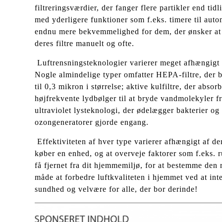
filtreringsværdier, der fanger flere partikler end ti
med yderligere funktioner som f.eks. timere til auto
endnu mere bekvemmelighed for dem, der ønsker at op
deres filtre manuelt og ofte.
Luftrensningsteknologier varierer meget afhængigt a
Nogle almindelige typer omfatter HEPA-filtre, der br
til 0,3 mikron i størrelse; aktive kulfiltre, der abs
højfrekvente lydbølger til at bryde vandmolekyler fra
ultraviolet lysteknologi, der ødelægger bakterier og
ozongeneratorer gjorde engang.
Effektiviteten af hver type varierer afhængigt af de
køber en enhed, og at overveje faktorer som f.eks. r
få fjernet fra dit hjemmemiljø, for at bestemme den 
måde at forbedre luftkvaliteten i hjemmet ved at int
sundhed og velvære for alle, der bor derinde!