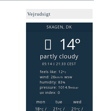
Vejrudsigt
SKAGEN, DK
14°
partly cloudy
05:14
21:33 CEST
feels like: 12
°c
wind: 26
wsw
km/h
humidity: 83
%
pressure: 1014.9
mbar
uv index: 0
mon
tue
wed
18
/
21
/
21
/
°C
°C
°C