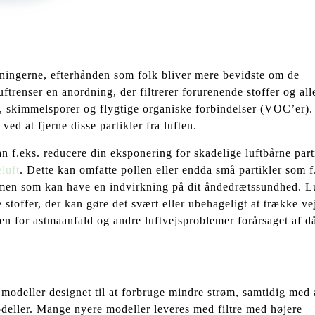
ningerne, efterhånden som folk bliver mere bevidste om de
ftrenser en anordning, der filtrerer forurenende stoffer og all
æl, skimmelsporer og flygtige organiske forbindelser (VOC’er).
 ved at fjerne disse partikler fra luften.
n f.eks. reducere din eksponering for skadelige luftbårne parti
luft
. Dette kan omfatte pollen eller endda små partikler som f
 men som kan have en indvirkning på dit åndedrætssundhed. L
 stoffer, der kan gøre det svært eller ubehageligt at trække vej
en for astmaanfald og andre luftvejsproblemer forårsaget af då
modeller designet til at forbruge mindre strøm, samtidig med 
eller. Mange nyere modeller leveres med filtre med højere