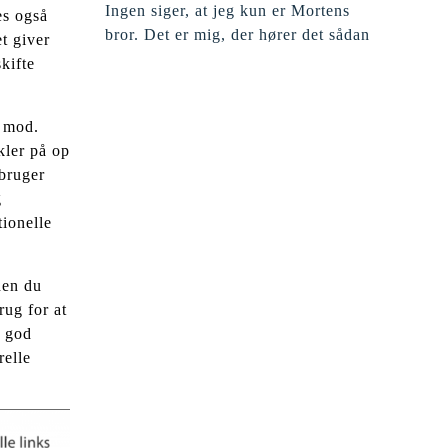
Ingen siger, at jeg kun er Mortens
es også
bror. Det er mig, der hører det sådan
t giver
kifte
t mod.
kler på op
 bruger
g
tionelle
den du
rug for at
n god
relle