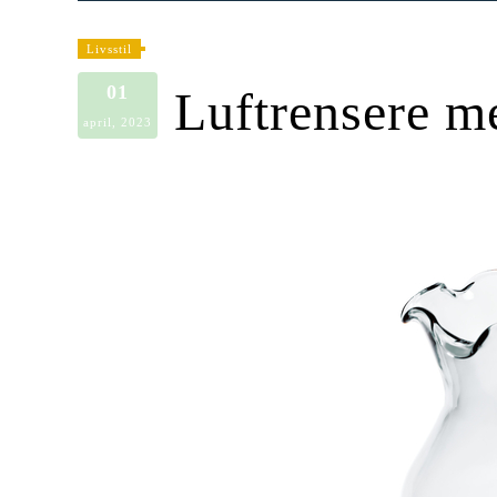
Livsstil
01
Luftrensere me
april, 2023