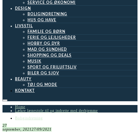
SERVICE OG ØKONOMI
DESIGN
BOLIGINDRETNING
HUS OG HAVE
LIVSSTIL
FAMILIE OG BØRN
FERIE OG LEJLIGHEDER
HOBBY OG DYR
MAD OG SUNDHED
SHOPPING OG DEALS
MUSIK
SPORT OG FRILUFTSLIV
BILER OG SJOV
BEAUTY
TØJ OG MODE
KONTAKT
Home
Lækre lænestole til og indrette med derhjemme
Boligindretning
27
september, 2021
27/09/2021