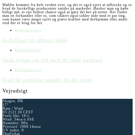
Møbler kommer fra hele verden over, og det er også sjovt at udforske og se
hvad de forskellige producenter smider på markedet. Ønsker man og købe
billigt ind, er ens bedste chance også at gøre det her på nettet. Her finder
man en forhandler eller to, som sikkert også sidder inde med et par ting,
som kunne være meget sjovt og prøve kræfter med derhjemme eller andet
sted der er brug for det.
Boligindretning
Gulvfliser til ethvert hjem
Boligindretning
Skab hygge og stil med de rette gardiner
Boligindretning
Find de perfekte møbler til dit hjem
Vejrudsigt
Skagen, DK
17°
Rain / Wind
05:21
21:26 CEST
Feels like: 16
°C
Wind: 34
SSE
km/h
Humidity: 98
%
Pressure: 1009.14
mbar
UV index: 0
Thu
Fri
Sat