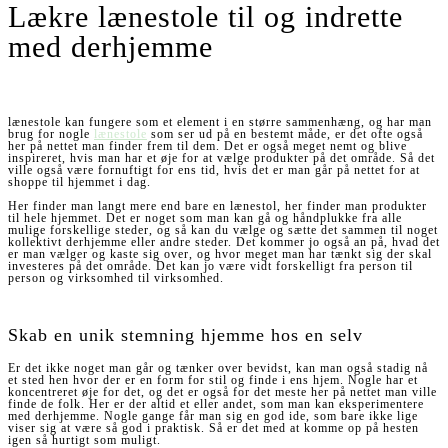
Lækre lænestole til og indrette
med derhjemme
lænestole kan fungere som et element i en større sammenhæng, og har man
brug for nogle
lænestole
som ser ud på en bestemt måde, er det ofte også
her på nettet man finder frem til dem. Det er også meget nemt og blive
inspireret, hvis man har et øje for at vælge produkter på det område. Så det
ville også være fornuftigt for ens tid, hvis det er man går på nettet for at
shoppe til hjemmet i dag.
Her finder man langt mere end bare en lænestol, her finder man produkter
til hele hjemmet. Det er noget som man kan gå og håndplukke fra alle
mulige forskellige steder, og så kan du vælge og sætte det sammen til noget
kollektivt derhjemme eller andre steder. Det kommer jo også an på, hvad det
er man vælger og kaste sig over, og hvor meget man har tænkt sig der skal
investeres på det område. Det kan jo være vidt forskelligt fra person til
person og virksomhed til virksomhed.
Skab en unik stemning hjemme hos en selv
Er det ikke noget man går og tænker over bevidst, kan man også stadig nå
et sted hen hvor der er en form for stil og finde i ens hjem. Nogle har et
koncentreret øje for det, og det er også for det meste her på nettet man ville
finde de folk. Her er der altid et eller andet, som man kan eksperimentere
med derhjemme. Nogle gange får man sig en god ide, som bare ikke lige
viser sig at være så god i praktisk. Så er det med at komme op på hesten
igen så hurtigt som muligt.