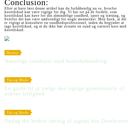
Conclusion:
Efter at have læst denne artikel kan du forhåbentlig nu se, hvorfor
kosttilskud kan være vigtige for dig. Vi har set på de fordele, som
kosttilskud kan have for din almindelige sundhed, sport og træning, og
hvorfor det kan være nødvendigt for nogle mennesker. Men husk, at det
er vigtigt at konsultere en sundhedsprofessionel, inden du begynder at
tage kosttilskud, og at du ikke bør erstatte en sund og varieret kost med
kosttilskud.
Beauty
Naturlige resultater med botoxbehandling
Tøj og Mode
En guide til at vælge den rigtige gummistøvle til
enhver lejlighed
Tøj og Mode
Opdag det bedste udvalg af jagttøj hos Deerhunter