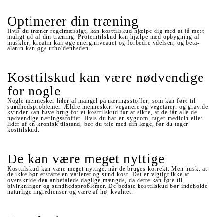
Optimerer din træning
Hvis du træner regelmæssigt, kan kosttilskud hjælpe dig med at få mest
muligt ud af din træning. Proteintilskud kan hjælpe med opbygning af
muskler, kreatin kan øge energiniveauet og forbedre ydelsen, og beta-
alanin kan øge utholdenheden.
Kosttilskud kan være nødvendige
for nogle
Nogle mennesker lider af mangel på næringsstoffer, som kan føre til
sundhedsproblemer. Ældre mennesker, veganere og vegetarer, og gravide
kvinder kan have brug for et kosttilskud for at sikre, at de får alle de
nødvendige næringsstoffer. Hvis du har en sygdom, tager medicin eller
lider af en kronisk tilstand, bør du tale med din læge, før du tager
kosttilskud.
De kan være meget nyttige
Kosttilskud kan være meget nyttige, når de bruges korrekt. Men husk, at
de ikke bør erstatte en varieret og sund kost. Det er vigtigt ikke at
overskride den anbefalede daglige mængde, da dette kan føre til
bivirkninger og sundhedsproblemer. De bedste kosttilskud bør indeholde
naturlige ingredienser og være af høj kvalitet.