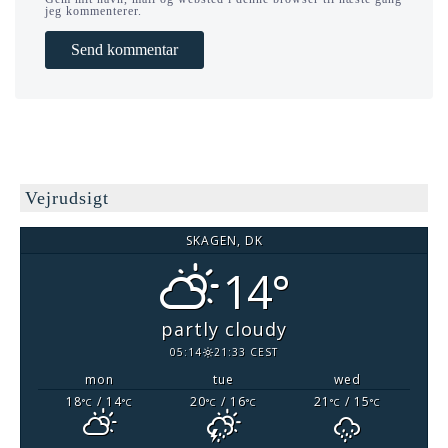
jeg kommenterer.
Vejrudsigt
SKAGEN, DK
14°
partly cloudy
05:14
21:33 CEST
mon
tue
wed
18
/ 14
20
/ 16
21
/ 15
°C
°C
°C
°C
°C
°C