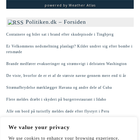
powered by
Weather Atlas
Politiken.dk – Forsiden
Containere og biler sat i brand efter skudepisode i Tingbjerg
Er Velkommens nedsmeltning planlagt? Kilder undrer sig efter bombe i
retsmøde
Brande medfører evakueringer og strømsvigt i delstaten Washington
De viste, hvorfor de er et af de største navne gennem mere end ti år
Strømafbrydelse mørklægger Havana og andre dele af Cuba
Flere meldes dræbt i skyderi på burgerrestaurant i Idaho
Alle om bord på turistfly meldes døde efter flystyrt i Peru
Nytårsaften vil aldrig være helt det samme efter denne tv-serie
We value your privacy
Tre meldt dræbt i eksplosion tæt på café i Moskva
We use cookies to enhance your browsing experience,