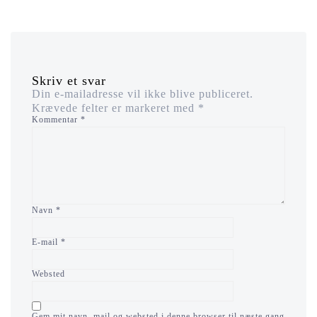
Skriv et svar
Din e-mailadresse vil ikke blive publiceret.
Krævede felter er markeret med
*
Kommentar
*
Navn
*
E-mail
*
Websted
Gem mit navn, mail og websted i denne browser til næste gang