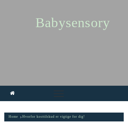
Skip
to
content
Babysensory
Home
Hvorfor kosttilskud er vigtige for dig!