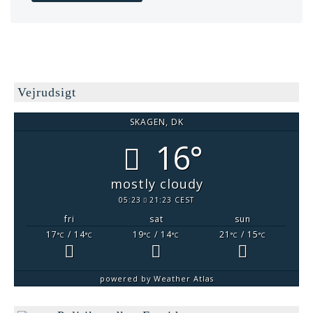
Vejrudsigt
SKAGEN, DK
16°
mostly cloudy
05:23
21:23 CEST
fri
sat
sun
17
/ 14
19
/ 14
21
/ 15
°C
°C
°C
°C
°C
°C
powered by
Weather Atlas