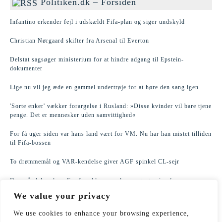
Politiken.dk – Forsiden
Infantino erkender fejl i udskældt Fifa-plan og siger undskyld
Christian Nørgaard skifter fra Arsenal til Everton
Delstat sagsøger ministerium for at hindre adgang til Epstein-
dokumenter
Lige nu vil jeg æde en gammel undertrøje for at høre den sang igen
'Sorte enker' vækker forargelse i Rusland: »Disse kvinder vil bare tjene
penge. Det er mennesker uden samvittighed«
For få uger siden var hans land vært for VM. Nu har han mistet tilliden
til Fifa-bossen
To drømmemål og VAR-kendelse giver AGF spinkel CL-sejr
De små elsker dem. For forældrene er de »ren tortur i sofaen«
We value your privacy
Politiet bliver kaldt ud til rekordmange nabokonflikter
We use cookies to enhance your browsing experience,
Ny premierminister overvejer kulegravning af Epsteins britiske