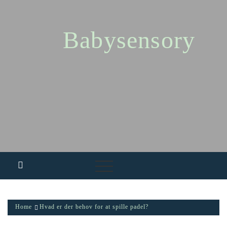
Skip
to
content
Babysensory
Home
Hvad er der behov for at spille padel?