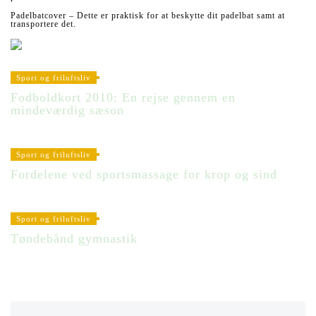
Padelbatcover – Dette er praktisk for at beskytte dit padelbat samt at
transportere det.
Sport og friluftsliv
Fodboldkort 2010: En rejse gennem en
mindeværdig sæson
Sport og friluftsliv
Fordelene ved sportsmassage for krop og sind
Sport og friluftsliv
Tøndebånd gymnastik