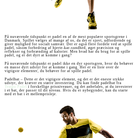
På nuværende tidspunkt er padel en af ​​de mest populære sportsgrene i
Danmark. Spillet vælges af mange af os, da det er sjovt, udfordrende og
giver mulighed for socialt samvær. Der er også flere fordele ved at spille
padel, såsom forbedring af hjerte-kar-sundhed, øget præcision og
reflekser og forbrænding af kalorier. Men hvad har du brug for at spille
padel, og er det dyrt at komme i gang?
På nuværende tidspunkt er padel ikke en dyr sportsgren, hvor du behøver
en masse dyrt udstyr for at komme i gang. Her er en liste over de
vigtigste elementer, du behøver for at spille padel.
Padelbat – Dette er det vigtigste element, og det er det eneste stykke
udstyr, der kræver en større investering. Du kan finde padelbat fra
Tempo Padel
i forskellige prisniveauer, og det anbefales, at du investerer
i et bat, der passer til dit niveau. Hvis du er nybegynder, kan du starte
med et bat i et mellemprisleje.