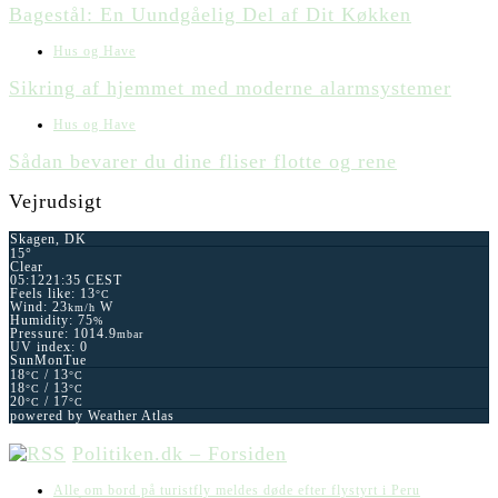
Bagestål: En Uundgåelig Del af Dit Køkken
Hus og Have
Sikring af hjemmet med moderne alarmsystemer
Hus og Have
Sådan bevarer du dine fliser flotte og rene
Vejrudsigt
Skagen, DK
15°
Clear
05:12
21:35 CEST
Feels like: 13
°C
Wind: 23
W
km/h
Humidity: 75
%
Pressure: 1014.9
mbar
UV index: 0
Sun
Mon
Tue
18
/ 13
°C
°C
18
/ 13
°C
°C
20
/ 17
°C
°C
powered by
Weather Atlas
Politiken.dk – Forsiden
Alle om bord på turistfly meldes døde efter flystyrt i Peru