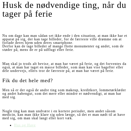
Husk de nødvendige ting, når du
tager på ferie
Nu om dage kan man sådan set ikke ende i den situation, at man ikke har et
apparat på sig, der kan tage billeder, for de færreste ville drømme om at
forlade deres hjem uden deres smartphone.
Derfor kan de tage billeder af mange flotte monumenter og andet, som de
støder på, mens de er på udflugt eller ferie.
Man skal jo trods alt bevise, at man har været på ferie, og det forventes da
også, at man har taget en masse billeder, som man kan vise bagefter eller
dele undervejs, ellers tror de færreste på, at man har været på ferie.
Fik du det hele med?
Men så er der også de andre ting som makeup, kreditkort, lommetørklæder
og andet habengut, som det mere eller mindre er nødvendigt, at man har
med sig.
Nogle ting kan man undvære i en kortere perioder, men andet såsom
medicin, kan man ikke klare sig uden længe, så det er man nødt til at have
med sig, om man skal langt eller kort væk.
Hus og Have