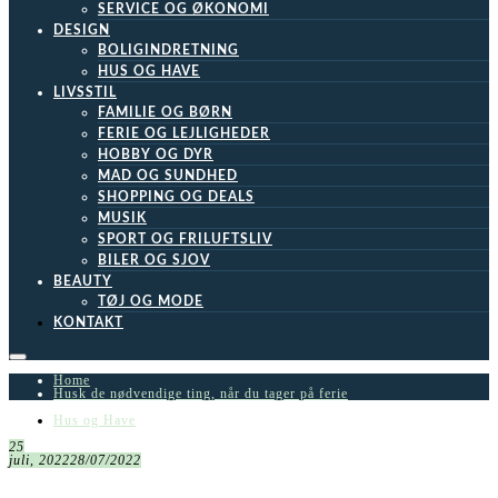
SERVICE OG ØKONOMI
DESIGN
BOLIGINDRETNING
HUS OG HAVE
LIVSSTIL
FAMILIE OG BØRN
FERIE OG LEJLIGHEDER
HOBBY OG DYR
MAD OG SUNDHED
SHOPPING OG DEALS
MUSIK
SPORT OG FRILUFTSLIV
BILER OG SJOV
BEAUTY
TØJ OG MODE
KONTAKT
Home
Husk de nødvendige ting, når du tager på ferie
Hus og Have
25
juli, 2022
28/07/2022