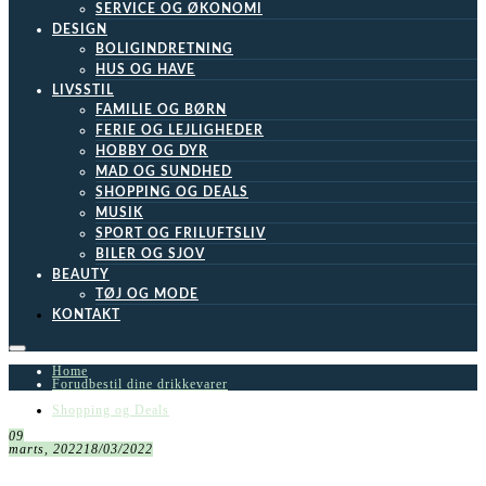
SERVICE OG ØKONOMI
DESIGN
BOLIGINDRETNING
HUS OG HAVE
LIVSSTIL
FAMILIE OG BØRN
FERIE OG LEJLIGHEDER
HOBBY OG DYR
MAD OG SUNDHED
SHOPPING OG DEALS
MUSIK
SPORT OG FRILUFTSLIV
BILER OG SJOV
BEAUTY
TØJ OG MODE
KONTAKT
Home
Forudbestil dine drikkevarer
Shopping og Deals
09
marts, 2022
18/03/2022