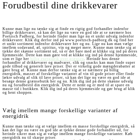
Forudbestil dine drikkevarer
Kunne man lige nu tænke sig at finde en rigtig god forhandler indenfor
billige drikkevarer, så kan det lige nu være en god ide at se nærmere hos
Poetzsch Padborg, for herinde finder man lige nu et unikt udvalg indenfor
drikkevarer. Klik dig derfor ind på www.poetzsch-padborg.dk og find her
et unikt sortiment indenfor drikkevarer her og nu. Lige nu kan man vælge
imellem sodavand, øl, spiritus, vin og meget mere. Kunne man tænke sig at
tjekke det skønne sortiment ud, så er det bare med at klikke sig ind på deres
hjemmeside. Dette kan man gøre ved at klikke sig ind på denne hjemmeside,
som er lige her
billig energidrik over grænsen
. Herinde hos denne
forhandler af drikkevarer og madvarer, slik og snacks kan man finde super
gode tilbud og generelt lave priser. Der er virkelig gode mængderabatter at
gøre brug af. Kunne man derfor tænke sig at se nærmere på billig
energidrik, masser af forskellige varianter af vin til gode priser eller finde
lækre udvalg af slik til lave priser, så kan det lige nu være en god ide at
besøge denne grænsebutik her og nu. Klik dig ind på dette skønne udvalg
nu og forudbestil din energidrik. Dette er nemt og er med til at spare en
masse tid i butikken. Klik dig ind på deres hjemmeside og gør brug af klik
og hent shoppen.
Vælg imellem mange forskellige varianter af
energidrik
Kunne man tænke sig at vælge imellem en masse forskellige energidrik, så
kan det lige nu være en god ide at tjekke denne gode forhandler ud, for
herinde sikrer man sig at vælge imellem mange forskellige varianter. Køb
energidrik nu til skarpe priser.