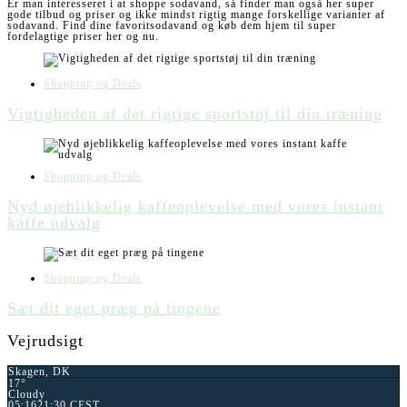
Er man interesseret i at shoppe sodavand, så finder man også her super
gode tilbud og priser og ikke mindst rigtig mange forskellige varianter af
sodavand. Find dine favoritsodavand og køb dem hjem til super
fordelagtige priser her og nu.
Shopping og Deals
Vigtigheden af det rigtige sportstøj til din træning
Shopping og Deals
Nyd øjeblikkelig kaffeoplevelse med vores instant
kaffe udvalg
Shopping og Deals
Sæt dit eget præg på tingene
Vejrudsigt
Skagen, DK
17°
Cloudy
05:16
21:30 CEST