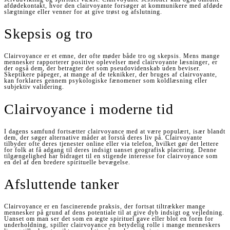
afdødekontakt, hvor den clairvoyante forsøger at kommunikere med afdøde
slægtninge eller venner for at give trøst og afslutning.
Skepsis og tro
Clairvoyance er et emne, der ofte møder både tro og skepsis. Mens mange
mennesker rapporterer positive oplevelser med clairvoyante læsninger, er
der også dem, der betragter det som pseudovidenskab uden beviser.
Skeptikere påpeger, at mange af de teknikker, der bruges af clairvoyante,
kan forklares gennem psykologiske fænomener som koldlæsning eller
subjektiv validering.
Clairvoyance i moderne tid
I dagens samfund fortsætter clairvoyance med at være populært, især blandt
dem, der søger alternative måder at forstå deres liv på. Clairvoyante
tilbyder ofte deres tjenester online eller via telefon, hvilket gør det lettere
for folk at få adgang til deres indsigt uanset geografisk placering. Denne
tilgængelighed har bidraget til en stigende interesse for clairvoyance som
en del af den bredere spirituelle bevægelse.
Afsluttende tanker
Clairvoyance er en fascinerende praksis, der fortsat tiltrækker mange
mennesker på grund af dens potentiale til at give dyb indsigt og vejledning.
Uanset om man ser det som en ægte spirituel gave eller blot en form for
underholdning, spiller clairvoyance en betydelig rolle i mange menneskers