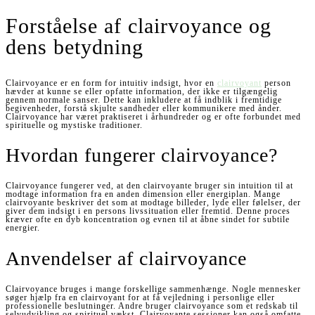
Forståelse af clairvoyance og
dens betydning
Clairvoyance er en form for intuitiv indsigt, hvor en
clairvoyant
person
hævder at kunne se eller opfatte information, der ikke er tilgængelig
gennem normale sanser. Dette kan inkludere at få indblik i fremtidige
begivenheder, forstå skjulte sandheder eller kommunikere med ånder.
Clairvoyance har været praktiseret i århundreder og er ofte forbundet med
spirituelle og mystiske traditioner.
Hvordan fungerer clairvoyance?
Clairvoyance fungerer ved, at den clairvoyante bruger sin intuition til at
modtage information fra en anden dimension eller energiplan. Mange
clairvoyante beskriver det som at modtage billeder, lyde eller følelser, der
giver dem indsigt i en persons livssituation eller fremtid. Denne proces
kræver ofte en dyb koncentration og evnen til at åbne sindet for subtile
energier.
Anvendelser af clairvoyance
Clairvoyance bruges i mange forskellige sammenhænge. Nogle mennesker
søger hjælp fra en clairvoyant for at få vejledning i personlige eller
professionelle beslutninger. Andre bruger clairvoyance som et redskab til
selvudvikling og spirituel vækst. Clairvoyante sessioner kan også omfatte