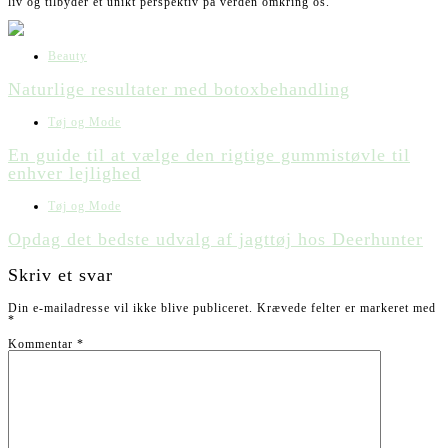
liv og tilbyder et unikt perspektiv på verden omkring os.
Beauty
Naturlige resultater med botoxbehandling
Tøj og Mode
En guide til at vælge den rigtige gummistøvle til
enhver lejlighed
Tøj og Mode
Opdag det bedste udvalg af jagttøj hos Deerhunter
Skriv et svar
Din e-mailadresse vil ikke blive publiceret.
Krævede felter er markeret med
*
Kommentar
*