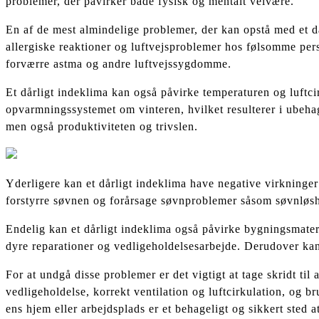
problemer, der påvirker både fysisk og mentalt velvære.
En af de mest almindelige problemer, der kan opstå med et dår
allergiske reaktioner og luftvejsproblemer hos følsomme per
forværre astma og andre luftvejssygdomme.
Et dårligt indeklima kan også påvirke temperaturen og luftci
opvarmningssystemet om vinteren, hvilket resulterer i ubeha
men også produktiviteten og trivslen.
Yderligere kan et dårligt indeklima have negative virkninger
forstyrre søvnen og forårsage søvnproblemer såsom søvnløshed 
Endelig kan et dårligt indeklima også påvirke bygningsmateri
dyre reparationer og vedligeholdelsesarbejde. Derudover kan
For at undgå disse problemer er det vigtigt at tage skridt ti
vedligeholdelse, korrekt ventilation og luftcirkulation, og br
ens hjem eller arbejdsplads er et behageligt og sikkert sted a