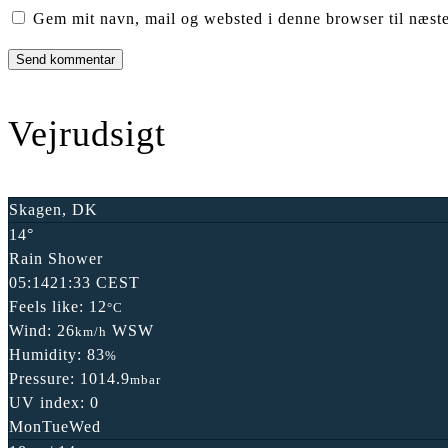
Gem mit navn, mail og websted i denne browser til næst
Vejrudsigt
Skagen, DK
14°
Rain Shower
05:14
21:33 CEST
Feels like: 12
°C
Wind: 26
WSW
km/h
Humidity: 83
%
Pressure: 1014.9
mbar
UV index: 0
Mon
Tue
Wed