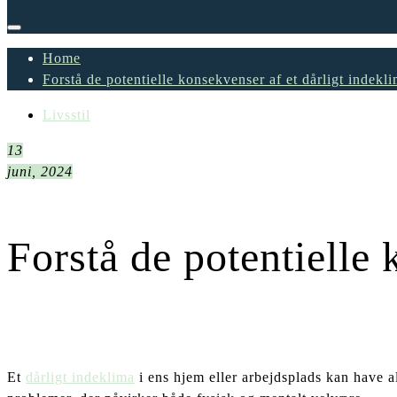
Home
Forstå de potentielle konsekvenser af et dårligt indekl
Livsstil
13
juni, 2024
Forstå de potentielle 
Et
dårligt indeklima
i ens hjem eller arbejdsplads kan have a