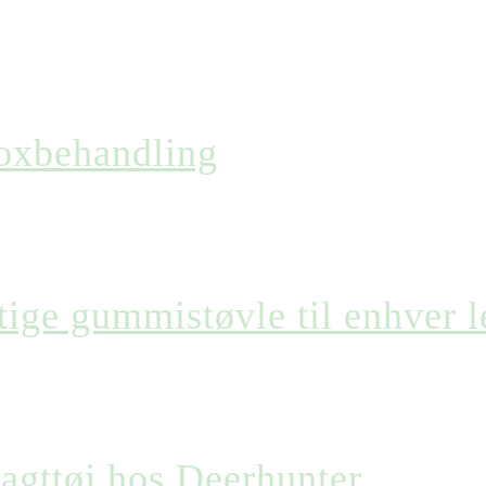
toxbehandling
gtige gummistøvle til enhver l
jagttøj hos Deerhunter