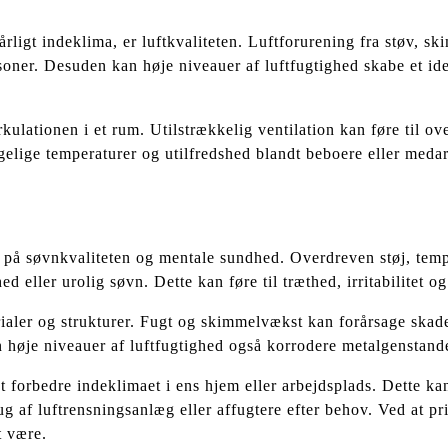
ligt indeklima, er luftkvaliteten. Luftforurening fra støv, ski
soner. Desuden kan høje niveauer af luftfugtighed skabe et ide
rkulationen i et rum. Utilstrækkelig ventilation kan føre til
gelige temperaturer og utilfredshed blandt beboere eller meda
 på søvnkvaliteten og mentale sundhed. Overdreven støj, tempe
eller urolig søvn. Dette kan føre til træthed, irritabilitet o
aler og strukturer. Fugt og skimmelvækst kan forårsage skader
 høje niveauer af luftfugtighed også korrodere metalgenstande
l at forbedre indeklimaet i ens hjem eller arbejdsplads. Dette 
ug af luftrensningsanlæg eller affugtere efter behov. Ved at pr
t være.