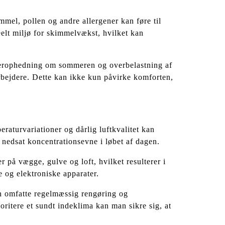
mmel, pollen og andre allergener kan føre til
elt miljø for skimmelvækst, hvilket kan
 overophedning om sommeren og overbelastning af
rbejdere. Dette kan ikke kun påvirke komforten,
raturvariationer og dårlig luftkvalitet kan
g nedsat koncentrationsevne i løbet af dagen.
 på vægge, gulve og loft, hvilket resulterer i
 og elektroniske apparater.
kan omfatte regelmæssig rengøring og
ioritere et sundt indeklima kan man sikre sig, at