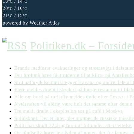
18
/ 14
°C
°C
20
/ 16
°C
°C
21
/ 15
°C
°C
powered by
Weather Atlas
Politiken.dk – Forside
Brande medfører evakueringer og strømsvigt i delstat
Det brøl må have fået ruderne til at klirre på Amalienb
Strømafbrydelse mørklægger Havana og andre dele af
Flere meldes dræbt i skyderi på burgerrestaurant i Idah
Alle om bord på turistfly meldes døde efter flystyrt i P
Nytårsaften vil aldrig være helt det samme efter denne 
Tre meldt dræbt i eksplosion tæt på café i Moskva
Splidsboel: Der er intet, der stopper de russiske missil
Politi har skudt 22-årig fører af bil under eftersættelse
Og pludselig hører jeg lyden af noget, der for længst e