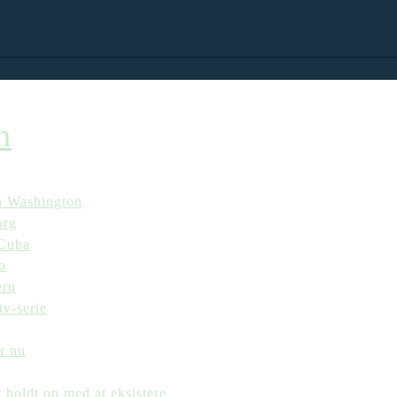
n
en Washington
org
 Cuba
o
eru
tv-serie
er nu
r holdt op med at eksistere