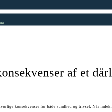
ima
konsekvenser af et dår
lvorlige konsekvenser for både sundhed og trivsel. Når indekli