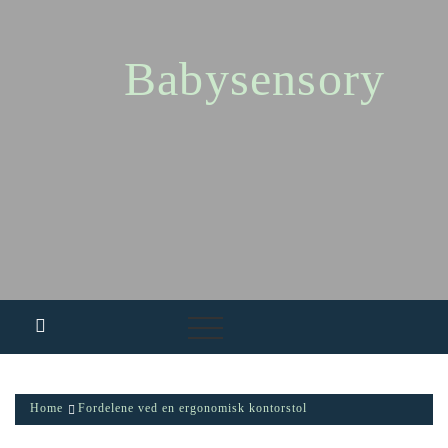
Skip
to
content
Babysensory
Home
Fordelene ved en ergonomisk kontorstol