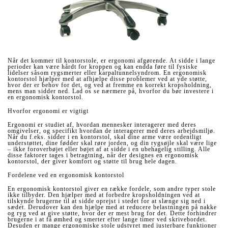
Når det kommer til kontorstole, er ergonomi afgørende. At sidde i lange
perioder kan være hårdt for kroppen og kan endda føre til fysiske
lidelser såsom rygsmerter eller karpaltunnelsyndrom. En ergonomisk
kontorstol hjælper med at afhjælpe disse problemer ved at yde støtte,
hvor der er behov for det, og ved at fremme en korrekt kropsholdning,
mens man sidder ned. Lad os se nærmere på, hvorfor du bør investere i
en ergonomisk kontorstol.
Hvorfor ergonomi er vigtigt
Ergonomi er studiet af, hvordan mennesker interagerer med deres
omgivelser, og specifikt hvordan de interagerer med deres arbejdsmiljø.
Når du f.eks. sidder i en kontorstol, skal dine arme være ordentligt
understøttet, dine fødder skal røre jorden, og din rygsøjle skal være lige
– ikke foroverbøjet eller bøjet af at sidde i en ubehagelig stilling. Alle
disse faktorer tages i betragtning, når der designes en ergonomisk
kontorstol, der giver komfort og støtte til brug hele dagen.
Fordelene ved en ergonomisk kontorstol
En ergonomisk kontorstol giver en række fordele, som andre typer stole
ikke tilbyder. Den hjælper med at forbedre kropsholdningen ved at
tilskynde brugerne til at sidde oprejst i stedet for at slænge sig ned i
sædet. Derudover kan den hjælpe med at reducere belastningen på nakke
og ryg ved at give støtte, hvor der er mest brug for det. Dette forhindrer
brugerne i at få ømhed og smerter efter lange timer ved skrivebordet.
Desuden er mange ergonomiske stole udstyret med justerbare funktioner