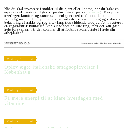
Når du skal investere i møbler til dit hjem eller kontor, bør du købe en
ergonomisk kontorstol øverst på din liste (Tjek evt.
creativ
). Den giver
overlegen komfort og støtte sammenlignet med traditionelle stole,
samtidig med at den hjælper med at forbedre kropsholdning og reducere
belastning af nakke og ryg efter lang tids siddende arbejde. At investere i
en ergonomisk kontorstol kan virke som en lille ting, men det kan gøre
hele forskellen, når det kommer til at forblive komfortabel i hele din
arbejdsdag!
Mad og Sundhed
Oplev ægte italienske smagsoplevelser i
København
Mad og Sundhed
Få mere energi til at klare hverdagen med
vitaminer
Mad og Sundhed