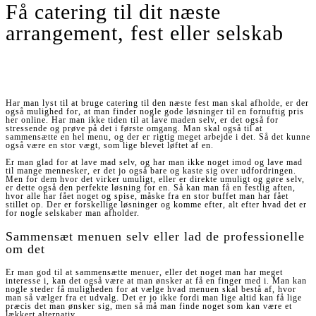
Få catering til dit næste
arrangement, fest eller selskab
Har man lyst til at bruge catering til den næste fest man skal afholde, er der
også mulighed for, at man finder nogle gode løsninger til en fornuftig pris
her online. Har man ikke tiden til at lave maden selv, er det også for
stressende og prøve på det i første omgang. Man skal også til at
sammensætte en hel menu, og der er rigtig meget arbejde i det. Så det kunne
også være en stor vægt, som lige blevet løftet af en.
Er man glad for at lave mad selv, og har man ikke noget imod og lave mad
til mange mennesker, er det jo også bare og kaste sig over udfordringen.
Men for dem hvor det virker umuligt, eller er direkte umuligt og gøre selv,
er dette også den perfekte løsning for en. Så kan man få en festlig aften,
hvor alle har fået noget og spise, måske fra en stor buffet man har fået
stillet op. Der er forskellige løsninger og komme efter, alt efter hvad det er
for nogle selskaber man afholder.
Sammensæt menuen selv eller lad de professionelle
om det
Er man god til at sammensætte menuer, eller det noget man har meget
interesse i, kan det også være at man ønsker at få en finger med i. Man kan
nogle steder få muligheden for at vælge hvad menuen skal bestå af, hvor
man så vælger fra et udvalg. Det er jo ikke fordi man lige altid kan få lige
præcis det man ønsker sig, men så må man finde noget som kan være et
lækkert alternativ.