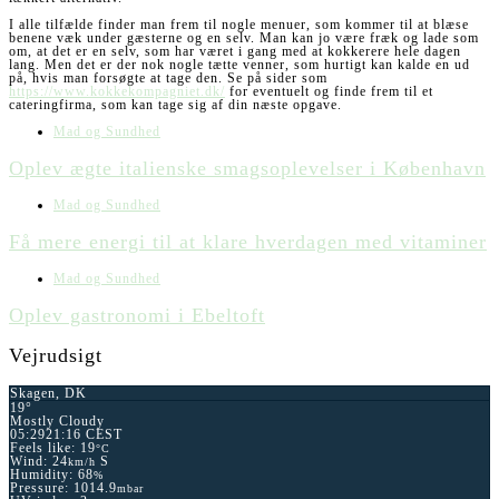
I alle tilfælde finder man frem til nogle menuer, som kommer til at blæse
benene væk under gæsterne og en selv. Man kan jo være fræk og lade som
om, at det er en selv, som har været i gang med at kokkerere hele dagen
lang. Men det er der nok nogle tætte venner, som hurtigt kan kalde en ud
på, hvis man forsøgte at tage den. Se på sider som
https://www.kokkekompagniet.dk/
for eventuelt og finde frem til et
cateringfirma, som kan tage sig af din næste opgave.
Mad og Sundhed
Oplev ægte italienske smagsoplevelser i København
Mad og Sundhed
Få mere energi til at klare hverdagen med vitaminer
Mad og Sundhed
Oplev gastronomi i Ebeltoft
Vejrudsigt
Skagen, DK
19°
Mostly Cloudy
05:29
21:16 CEST
Feels like: 19
°C
Wind: 24
S
km/h
Humidity: 68
%
Pressure: 1014.9
mbar