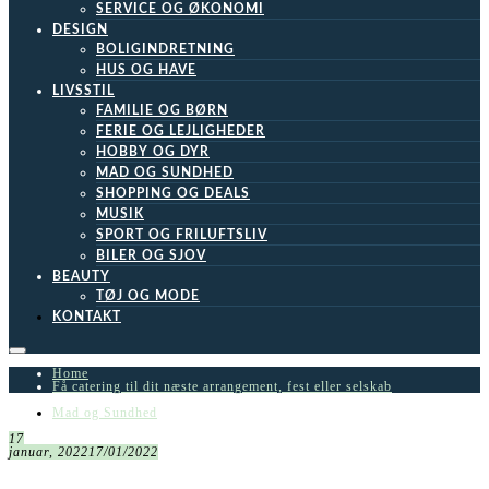
SERVICE OG ØKONOMI
DESIGN
BOLIGINDRETNING
HUS OG HAVE
LIVSSTIL
FAMILIE OG BØRN
FERIE OG LEJLIGHEDER
HOBBY OG DYR
MAD OG SUNDHED
SHOPPING OG DEALS
MUSIK
SPORT OG FRILUFTSLIV
BILER OG SJOV
BEAUTY
TØJ OG MODE
KONTAKT
Home
Få catering til dit næste arrangement, fest eller selskab
Mad og Sundhed
17
januar, 2022
17/01/2022