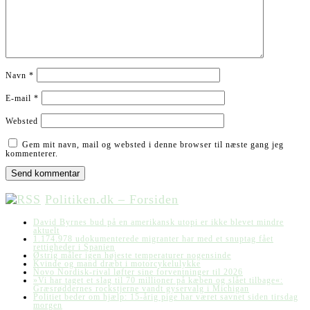
Navn
*
E-mail
*
Websted
Gem mit navn, mail og websted i denne browser til næste gang jeg
kommenterer.
Politiken.dk – Forsiden
David Byrnes bud på en amerikansk utopi er ikke blevet mindre
aktuelt
1.174.978 udokumenterede migranter har med et snuptag fået
rettigheder i Spanien
Østrig måler igen højeste temperaturer nogensinde
Kvinde og mand dræbt i motorcykelulykke
Novo Nordisk-rival løfter sine forventninger til 2026
»Vi har taget et slag til 70 millioner på kæben og slået tilbage«:
Græsrøddernes rockstjerne vandt gyservalg i Michigan
Politiet beder om hjælp: 15-årig pige har været savnet siden tirsdag
morgen