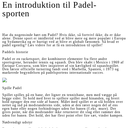
En introduktion til Padel-
sporten
Har du nogensinde hørt om Padel? Hvis ikke, så fortvivl ikke; du er ikke
alene. Denne sport er imidlertid ved at blive mere og mere populær i Europa
og Sydamerika og er hurtigt ved at blive et globalt fænomen. Så hvad er
padel egentlig? Læs videre for at få en introduktion til spillet!
Paddels historie
Padel er en racketsport, der kombinerer elementer fra flere andre
sportsgrene, herunder tennis og squash. Den blev skabt i Mexico i 1969 af
Enrique Corcuera, som blev inspireret af sin kærlighed til squashspillet.
Den første officielle turnering fandt sted i Marbella, Spanien, i 1973 og
markerede begyndelsen på padelsportens internationale succes.
Spille Padel
Spillet spilles på en bane, der ligner en tennisbane, men med vægge på
begge sider. To hold med hver to spillere spiller mod hinanden, og hvert
hold optager den ene side af banen. Målet med spillet er at slå bolden over
nettet og ind på modstanderens side, uden at den rører nogen del af ens
egen bane eller nogen forhindringer uden for banen (f.eks. mure). Der
gives point, når din modstander ikke returnerer dit slag eller rammer den
uden for banen. Det hold, der har flest point efter fire sæt, vinder kampen.
Nødvendigt udstyr