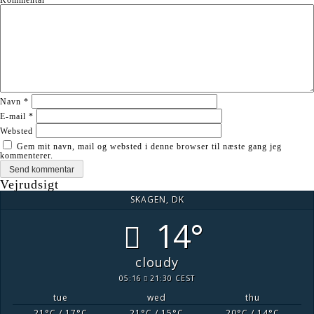
Navn
*
E-mail
*
Websted
Gem mit navn, mail og websted i denne browser til næste gang jeg
kommenterer.
Vejrudsigt
SKAGEN, DK
14°
cloudy
05:16
21:30 CEST
tue
wed
thu
21
°C
/ 17
°C
21
°C
/ 15
°C
20
°C
/ 14
°C