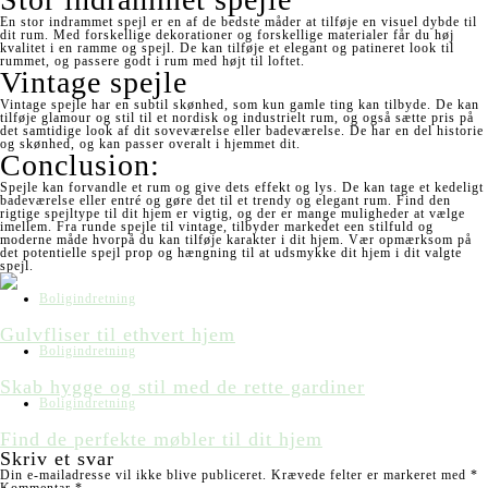
En stor indrammet spejl er en af de bedste måder at tilføje en visuel dybde til
dit rum. Med forskellige dekorationer og forskellige materialer får du høj
kvalitet i en ramme og spejl. De kan tilføje et elegant og patineret look til
rummet, og passere godt i rum med højt til loftet.
Vintage spejle
Vintage spejle har en subtil skønhed, som kun gamle ting kan tilbyde. De kan
tilføje glamour og stil til et nordisk og industrielt rum, og også sætte pris på
det samtidige look af dit soveværelse eller badeværelse. De har en del historie
og skønhed, og kan passer overalt i hjemmet dit.
Conclusion:
Spejle kan forvandle et rum og give dets effekt og lys. De kan tage et kedeligt
badeværelse eller entré og gøre det til et trendy og elegant rum. Find den
rigtige spejltype til dit hjem er vigtig, og der er mange muligheder at vælge
imellem. Fra runde spejle til vintage, tilbyder markedet een stilfuld og
moderne måde hvorpå du kan tilføje karakter i dit hjem. Vær opmærksom på
det potentielle spejl prop og hængning til at udsmykke dit hjem i dit valgte
spejl.
Boligindretning
Gulvfliser til ethvert hjem
Boligindretning
Skab hygge og stil med de rette gardiner
Boligindretning
Find de perfekte møbler til dit hjem
Skriv et svar
Din e-mailadresse vil ikke blive publiceret.
Krævede felter er markeret med
*
Kommentar
*