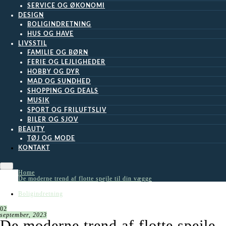
SERVICE OG ØKONOMI
DESIGN
BOLIGINDRETNING
HUS OG HAVE
LIVSSTIL
FAMILIE OG BØRN
FERIE OG LEJLIGHEDER
HOBBY OG DYR
MAD OG SUNDHED
SHOPPING OG DEALS
MUSIK
SPORT OG FRILUFTSLIV
BILER OG SJOV
BEAUTY
TØJ OG MODE
KONTAKT
Home
De moderne trend af flotte spejle til din vægge
Boligindretning
02
september, 2023
De moderne trend af flotte spejle