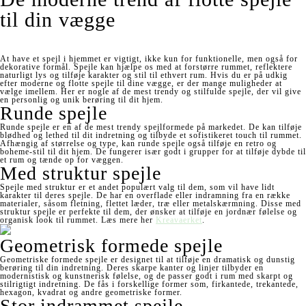
til din vægge
At have et spejl i hjemmet er vigtigt, ikke kun for funktionelle, men også for
dekorative formål. Spejle kan hjælpe os med at forstørre rummet, reflektere
naturligt lys og tilføje karakter og stil til ethvert rum. Hvis du er på udkig
efter moderne og flotte spejle til dine vægge, er der mange muligheder at
vælge imellem. Her er nogle af de mest trendy og stilfulde spejle, der vil give
en personlig og unik berøring til dit hjem.
Runde spejle
Runde spejle er en af de mest trendy spejlformede på markedet. De kan tilføje
blødhed og lethed til dit indretning og tilbyde et sofistikeret touch til rummet.
Afhængig af størrelse og type, kan runde spejle også tilføje en retro og
boheme-stil til dit hjem. De fungerer især godt i grupper for at tilføje dybde til
et rum og tænde op for væggen.
Med struktur spejle
Spejle med struktur er et andet populært valg til dem, som vil have lidt
karakter til deres spejle. De har en overflade eller indramning fra en række
materialer, såsom fletning, flettet læder, træ eller metalskærmning. Disse med
struktur spejle er perfekte til dem, der ønsker at tilføje en jordnær følelse og
organisk look til rummet. Læs mere her
Kreavaerket
.
Geometrisk formede spejle
Geometriske formede spejle er designet til at tilføje en dramatisk og dunstig
berøring til din indretning. Deres skarpe kanter og linjer tilbyder en
modernistisk og kunstnerisk følelse, og de passer godt i rum med skarpt og
stilrigtigt indretning. De fås i forskellige former som, firkantede, trekantede,
hexagon, kvadrat og andre geometriske former.
Stor indrammet spejle