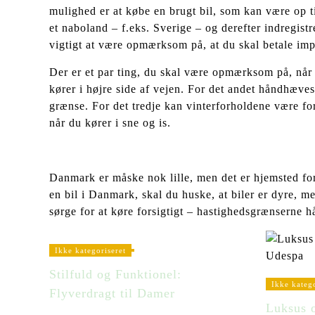
mulighed er at købe en brugt bil, som kan være op ti
et naboland – f.eks. Sverige – og derefter indregist
vigtigt at være opmærksom på, at du skal betale impor
Der er et par ting, du skal være opmærksom på, når 
kører i højre side af vejen. For det andet håndhæves
grænse. For det tredje kan vinterforholdene være for
når du kører i sne og is.
Danmark er måske nok lille, men det er hjemsted for
en bil i Danmark, skal du huske, at biler er dyre, m
sørge for at køre forsigtigt – hastighedsgrænserne 
Ikke kategoriseret
Stilfuld og Funktionel:
Ikke katego
Flyverdragt til Damer
Luksus o