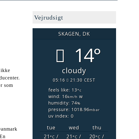
Vejrudsigt
SKAGEN, DK
14°
cloudy
 ikke
ducenter.
05:16
21:30 CEST
er som
feels like: 13
°c
wind: 16
w
km/h
humidity: 74
%
pressure: 1018.96
mbar
uv index: 0
tue
wed
thu
 Danmark
21
/
21
/
20
/
 En
°C
°C
°C