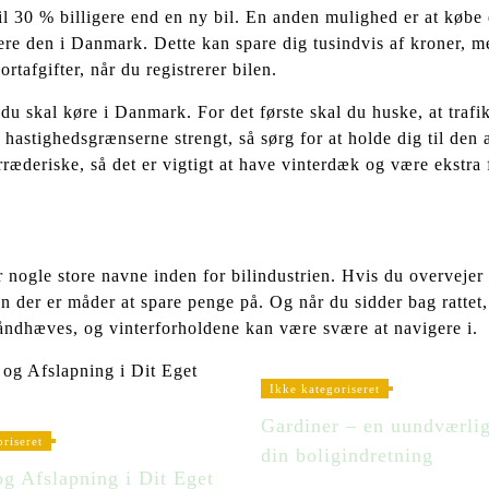
l 30 % billigere end en ny bil. En anden mulighed er at købe e
rere den i Danmark. Dette kan spare dig tusindvis af kroner, m
tafgifter, når du registrerer bilen.
du skal køre i Danmark. For det første skal du huske, at trafi
 hastighedsgrænserne strengt, så sørg for at holde dig til den
ræderiske, så det er vigtigt at have vinterdæk og være ekstra f
 nogle store navne inden for bilindustrien. Hvis du overvejer
en der er måder at spare penge på. Og når du sidder bag rattet,
håndhæves, og vinterforholdene kan være svære at navigere i.
Ikke kategoriseret
Gardiner – en uundværlig
riseret
din boligindretning
g Afslapning i Dit Eget