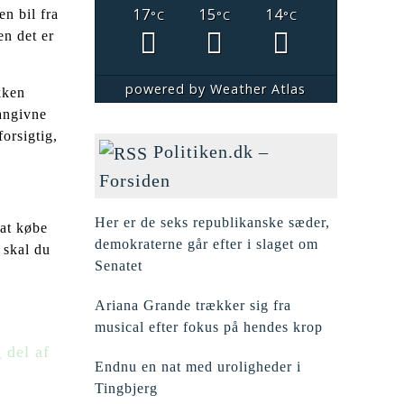
17
15
14
n bil fra
°C
°C
°C
en det er
powered by
Weather Atlas
kken
 angivne
orsigtig,
Politiken.dk –
Forsiden
Her er de seks republikanske sæder,
 at købe
demokraterne går efter i slaget om
 skal du
Senatet
Ariana Grande trækker sig fra
musical efter fokus på hendes krop
 del af
Endnu en nat med uroligheder i
Tingbjerg