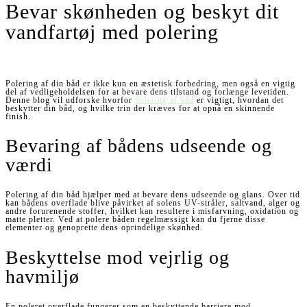
Bevar skønheden og beskyt dit
vandfartøj med polering
Polering af din båd er ikke kun en æstetisk forbedring, men også en vigtig
del af vedligeholdelsen for at bevare dens tilstand og forlænge levetiden.
Denne blog vil udforske hvorfor
polering af båd
er vigtigt, hvordan det
beskytter din båd, og hvilke trin der kræves for at opnå en skinnende
finish.
Bevaring af bådens udseende og
værdi
Polering af din båd hjælper med at bevare dens udseende og glans. Over tid
kan bådens overflade blive påvirket af solens UV-stråler, saltvand, alger og
andre forurenende stoffer, hvilket kan resultere i misfarvning, oxidation og
matte pletter. Ved at polere båden regelmæssigt kan du fjerne disse
elementer og genoprette dens oprindelige skønhed.
Beskyttelse mod vejrlig og
havmiljø
En poleret overflade fungerer som en beskyttende barriere mod