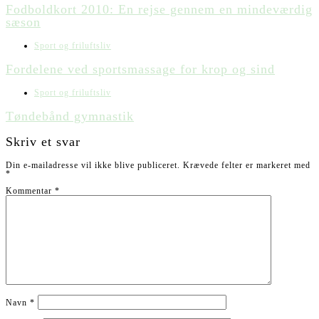
Fodboldkort 2010: En rejse gennem en mindeværdig
sæson
Sport og friluftsliv
Fordelene ved sportsmassage for krop og sind
Sport og friluftsliv
Tøndebånd gymnastik
Skriv et svar
Din e-mailadresse vil ikke blive publiceret.
Krævede felter er markeret med
*
Kommentar
*
Navn
*