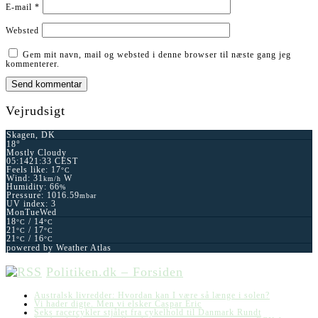
E-mail
*
Websted
Gem mit navn, mail og websted i denne browser til næste gang jeg
kommenterer.
Vejrudsigt
Skagen, DK
18°
Mostly Cloudy
05:14
21:33 CEST
Feels like: 17
°C
Wind: 31
W
km/h
Humidity: 66
%
Pressure: 1016.59
mbar
UV index: 3
Mon
Tue
Wed
18
/ 14
°C
°C
21
/ 17
°C
°C
21
/ 16
°C
°C
powered by
Weather Atlas
Politiken.dk – Forsiden
Australsk livredder: Hvordan kan I være så længe i solen?
Vi hader digte. Men vi elsker Caspar Eric
Seks racercykler stjålet fra cykelhold til Danmark Rundt