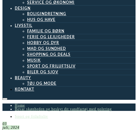
SERVICE OG ØKONOMI
DESIGN
BOLIGINDRETNING
HUS OG HAVE
LIVSSTIL
FAMILIE OG BØRN
FERIE OG LEJLIGHEDER
HOBBY OG DYR
MAD OG SUNDHED
SHOPPING OG DEALS
MUSIK
SPORT OG FRILUFTSLIV
BILER OG SJOV
BEAUTY
TØJ OG MODE
KONTAKT
Home
Bevar skønheden og beskyt dit vandfartøj med polering
Sport og friluftsliv
03
juli, 2024