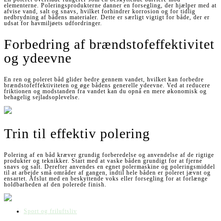
elementerne. Poleringsprodukterne danner en forsegling, der hjælper med at
afvise vand, salt og snavs, hvilket forhindrer korrosion og for tidlig
nedbrydning af bådens materialer. Dette er særligt vigtigt for både, der er
udsat for havmiljøets udfordringer.
Forbedring af brændstofeffektivitet
og ydeevne
En ren og poleret båd glider bedre gennem vandet, hvilket kan forbedre
brændstofeffektiviteten og øge bådens generelle ydeevne. Ved at reducere
friktionen og modstanden fra vandet kan du opnå en mere økonomisk og
behagelig sejladsoplevelse.
Trin til effektiv polering
Polering af en båd kræver grundig forberedelse og anvendelse af de rigtige
produkter og teknikker. Start med at vaske båden grundigt for at fjerne
snavs og salt. Derefter anvendes en egnet polermaskine og poleringsmiddel
til at arbejde små områder af gangen, indtil hele båden er poleret jævnt og
ensartet. Afslut med en beskyttende voks eller forsegling for at forlænge
holdbarheden af den polerede finish.
Sport og friluftsliv