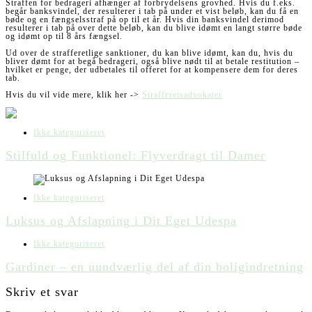
Straffen for bedrageri afhænger af forbrydelsens grovhed. Hvis du f.eks.
begår banksvindel, der resulterer i tab på under et vist beløb, kan du få en
bøde og en fængselsstraf på op til et år. Hvis din banksvindel derimod
resulterer i tab på over dette beløb, kan du blive idømt en langt større bøde
og idømt op til 8 års fængsel.
Ud over de strafferetlige sanktioner, du kan blive idømt, kan du, hvis du
bliver dømt for at begå bedrageri, også blive nødt til at betale restitution –
hvilket er penge, der udbetales til offeret for at kompensere dem for deres
tab.
Hvis du vil vide mere, klik her ->
Strafferetsadvokater
Ikke kategoriseret
Stilfuld og Funktionel: Flyverdragt til Damer
Ikke kategoriseret
Luksus og Afslapning i Dit Eget Udespa
Ikke kategoriseret
Gardiner – en uundværlig del af din boligindretning
Skriv et svar