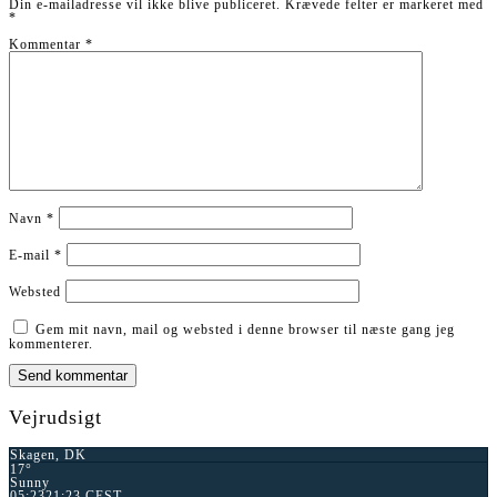
Din e-mailadresse vil ikke blive publiceret.
Krævede felter er markeret med
*
Kommentar
*
Navn
*
E-mail
*
Websted
Gem mit navn, mail og websted i denne browser til næste gang jeg
kommenterer.
Vejrudsigt
Skagen, DK
17°
Sunny
05:23
21:23 CEST