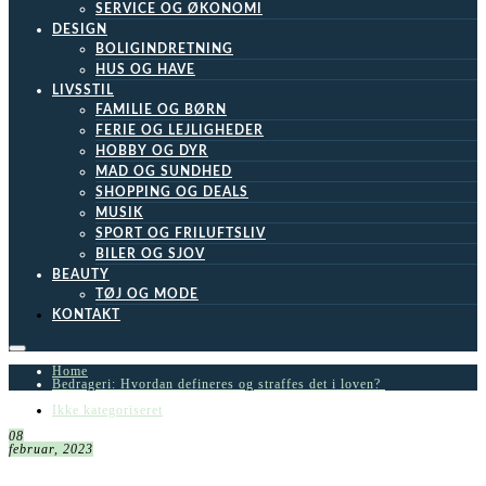
SERVICE OG ØKONOMI
DESIGN
BOLIGINDRETNING
HUS OG HAVE
LIVSSTIL
FAMILIE OG BØRN
FERIE OG LEJLIGHEDER
HOBBY OG DYR
MAD OG SUNDHED
SHOPPING OG DEALS
MUSIK
SPORT OG FRILUFTSLIV
BILER OG SJOV
BEAUTY
TØJ OG MODE
KONTAKT
Home
Bedrageri: Hvordan defineres og straffes det i loven?
Ikke kategoriseret
08
februar, 2023