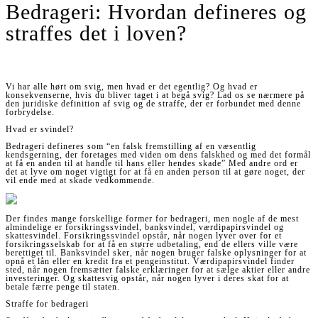
Bedrageri: Hvordan defineres og
straffes det i loven?
Vi har alle hørt om svig, men hvad er det egentlig? Og hvad er
konsekvenserne, hvis du bliver taget i at begå svig? Lad os se nærmere på
den juridiske definition af svig og de straffe, der er forbundet med denne
forbrydelse.
Hvad er svindel?
Bedrageri defineres som “en falsk fremstilling af en væsentlig
kendsgerning, der foretages med viden om dens falskhed og med det formål
at få en anden til at handle til hans eller hendes skade” Med andre ord er
det at lyve om noget vigtigt for at få en anden person til at gøre noget, der
vil ende med at skade vedkommende.
Der findes mange forskellige former for bedrageri, men nogle af de mest
almindelige er forsikringssvindel, banksvindel, værdipapirsvindel og
skattesvindel. Forsikringssvindel opstår, når nogen lyver over for et
forsikringsselskab for at få en større udbetaling, end de ellers ville være
berettiget til. Banksvindel sker, når nogen bruger falske oplysninger for at
opnå et lån eller en kredit fra et pengeinstitut. Værdipapirsvindel finder
sted, når nogen fremsætter falske erklæringer for at sælge aktier eller andre
investeringer. Og skattesvig opstår, når nogen lyver i deres skat for at
betale færre penge til staten.
Straffe for bedrageri